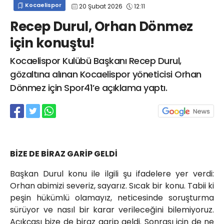
Kocaelispor
20 Şubat 2026
12:11
info@spor41.com
Recep Durul, Orhan Dönmez
için konuştu!
Kocaelispor Kulübü Başkanı Recep Durul,
gözaltına alınan Kocaelispor yöneticisi Orhan
Dönmez için Spor41’e açıklama yaptı.
BİZE DE BİRAZ GARİP GELDİ
Başkan Durul konu ile ilgili şu ifadelere yer verdi:
Orhan abimizi severiz, sayarız. Sıcak bir konu. Tabii ki
peşin hükümlü olamayız, neticesinde soruşturma
sürüyor ve nasıl bir karar verileceğini bilemiyoruz.
Açıkçası bize de biraz garip geldi. Sonrası için de ne