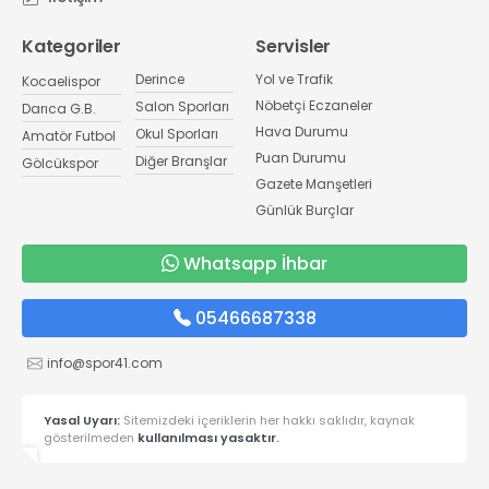
Kategoriler
Servisler
Derince
Yol ve Trafik
Kocaelispor
Nöbetçi Eczaneler
Salon Sporları
Darıca G.B.
Hava Durumu
Okul Sporları
Amatör Futbol
Puan Durumu
Diğer Branşlar
Gölcükspor
Gazete Manşetleri
Günlük Burçlar
Whatsapp İhbar
05466687338
info@spor41.com
Yasal Uyarı:
Sitemizdeki içeriklerin her hakkı saklıdır, kaynak
gösterilmeden
kullanılması yasaktır.