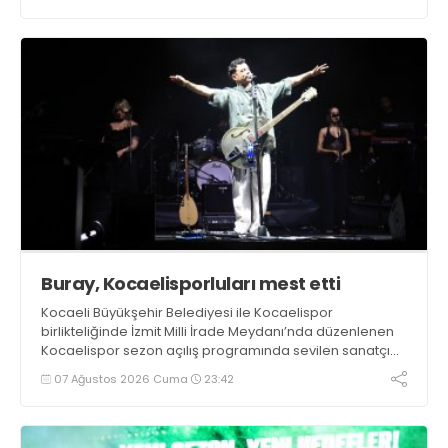
Buray, Kocaelisporluları mest etti
Kocaeli Büyükşehir Belediyesi ile Kocaelispor
birlikteliğinde İzmit Milli İrade Meydanı’nda düzenlenen
Kocaelispor sezon açılış programında sevilen sanatçı
Buray, verdiği konserle meydanı inletti.
07 Ağustos 2026 Cuma
23:42