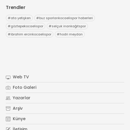
Trendler
#
ata yetişken
#
buz sporlarıkocaelispor haberleri
#
göztepekocaelispor
#
selçuk inankağıtspor
#
ibrahim ercinkocaelispor
#
hodri meydan
Web TV
Foto Galeri
Yazarlar
Arşiv
Künye
İletişim