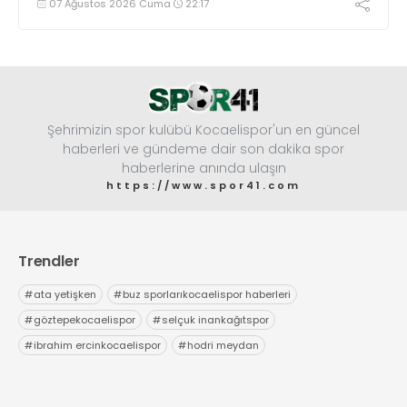
07 Ağustos 2026 Cuma
22:17
Şehrimizin spor kulübü Kocaelispor'un en güncel
haberleri ve gündeme dair son dakika spor
haberlerine anında ulaşın
https://www.spor41.com
Trendler
#
ata yetişken
#
buz sporlarıkocaelispor haberleri
#
göztepekocaelispor
#
selçuk inankağıtspor
#
ibrahim ercinkocaelispor
#
hodri meydan