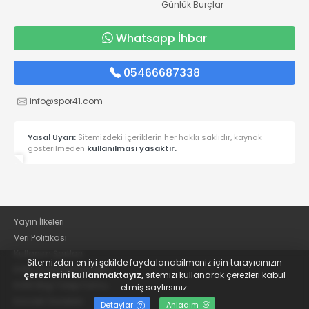
Günlük Burçlar
Whatsapp İhbar
05466687338
info@spor41.com
Yasal Uyarı:
Sitemizdeki içeriklerin her hakkı saklıdır, kaynak
gösterilmeden
kullanılması yasaktır.
Yayın İlkeleri
Veri Politikası
Kullanım Şartları
Sitemizden en iyi şekilde faydalanabilmeniz için tarayıcınızın
KVKK Aydınlatma Metni
çerezlerini kullanmaktayız,
sitemizi kullanarak çerezleri kabul
KVKK Bilgi Talep Formu
etmiş saylırsınız.
Kocaeli Gazetesi
Detaylar
Anladım