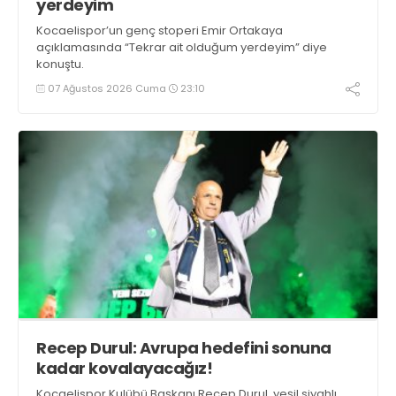
yerdeyim
Kocaelispor’un genç stoperi Emir Ortakaya
açıklamasında “Tekrar ait olduğum yerdeyim” diye
konuştu.
07 Ağustos 2026 Cuma
23:10
Recep Durul: Avrupa hedefini sonuna
kadar kovalayacağız!
Kocaelispor Kulübü Başkanı Recep Durul, yeşil siyahlı