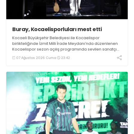
Buray, Kocaelisporluları mest etti
Kocaeli Büyükşehir Belediyesi ile Kocaelispor
birlikteliğinde İzmit Milli İrade Meydanı’nda düzenlenen
Kocaelispor sezon açılış programında sevilen sanatçı
Buray, verdiği konserle meydanı inletti.
07 Ağustos 2026 Cuma
23:42