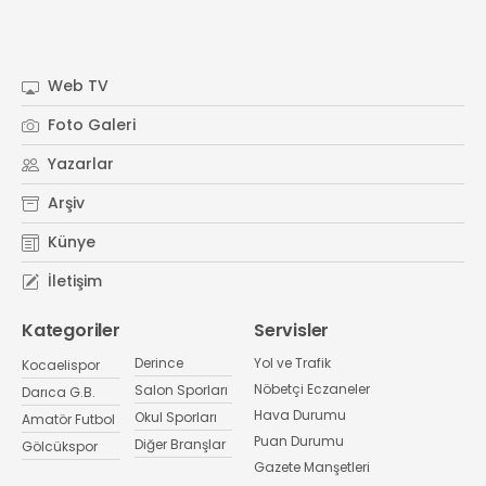
Web TV
Foto Galeri
Yazarlar
Arşiv
Künye
İletişim
Kategoriler
Servisler
Derince
Yol ve Trafik
Kocaelispor
Nöbetçi Eczaneler
Salon Sporları
Darıca G.B.
Hava Durumu
Okul Sporları
Amatör Futbol
Puan Durumu
Diğer Branşlar
Gölcükspor
Gazete Manşetleri