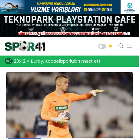
Kocaelispor
Amatör Futbol
Gölcük
, Kocaelisporluları mest etti
23:30
Onurcan Piri: Kocaeli Stadı’nın atmosferini
Bld. Derince
Darıca GB.
Salon Sporları
Okul Sporları
Web TV
Galeri
Yazarlar