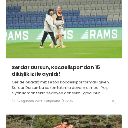
Serdar Dursun, Kocaelispor’dan 15
dikişlik iz ile ayrıldı!
Geride bıraktığımız sezon Kocaelispor forması giyen
Serdar Dursun bu sezon takımla devam etmedi. Yeşil
siyahlılardan teklif bekleyen deneyimli golcünün
Gaziantep FK ile söz kesecek.
06 Ağustos 2026 Perşembe
16:05