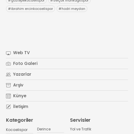
#
göztepekocaelispor
#
selçuk inankağıtspor
#
ibrahim ercinkocaelispor
#
hodri meydan
Web TV
Foto Galeri
Yazarlar
Arşiv
Künye
İletişim
Kategoriler
Servisler
Derince
Yol ve Trafik
Kocaelispor