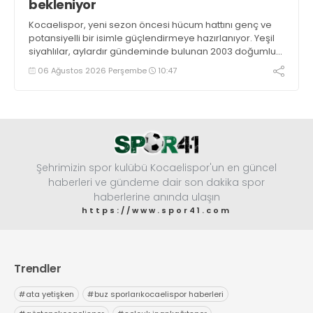
bekleniyor
Kocaelispor, yeni sezon öncesi hücum hattını genç ve
potansiyelli bir isimle güçlendirmeye hazırlanıyor. Yeşil
siyahlılar, aylardır gündeminde bulunan 2003 doğumlu
santrfor Metehan Altunbaş transferinde sona hayli
06 Ağustos 2026 Perşembe
10:47
yaklaştı.
Şehrimizin spor kulübü Kocaelispor'un en güncel
haberleri ve gündeme dair son dakika spor
haberlerine anında ulaşın
https://www.spor41.com
Trendler
#
ata yetişken
#
buz sporlarıkocaelispor haberleri