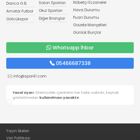
Nöbetçi Eczaneler
Salon Sporları
Darıca G.B.
Hava Durumu
Okul Sporları
Amatör Futbol
Puan Durumu
Diğer Branşlar
Gölcükspor
Gazete Manşetleri
Günlük Burçlar
Whatsapp İhbar
05466687338
info@spor41.com
Yasal Uyarı:
Sitemizdeki içeriklerin her hakkı saklıdır, kaynak
gösterilmeden
kullanılması yasaktır.
Yayın İlkeleri
Veri Politikası