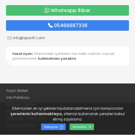
Whatsapp İhbar
05466687338
info@spor41.com
Yasal Uyarı:
Sitemizdeki içeriklerin her hakkı saklıdır, kaynak
gösterilmeden
kullanılması yasaktır.
Yayın İlkeleri
Veri Politikası
Kullanım Şartları
Sitemizden en iyi şekilde faydalanabilmeniz için tarayıcınızın
KVKK Aydınlatma Metni
çerezlerini kullanmaktayız,
sitemizi kullanarak çerezleri kabul
KVKK Bilgi Talep Formu
etmiş saylırsınız.
Kocaeli Gazetesi
Detaylar
Anladım