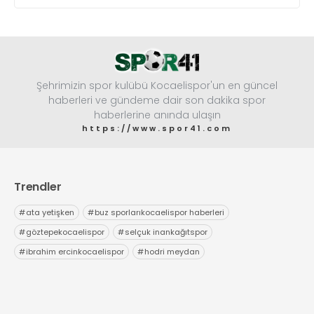
Şehrimizin spor kulübü Kocaelispor'un en güncel
haberleri ve gündeme dair son dakika spor
haberlerine anında ulaşın
https://www.spor41.com
Trendler
#
ata yetişken
#
buz sporlarıkocaelispor haberleri
#
göztepekocaelispor
#
selçuk inankağıtspor
#
ibrahim ercinkocaelispor
#
hodri meydan