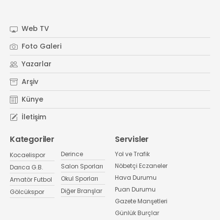
Web TV
Foto Galeri
Yazarlar
Arşiv
Künye
İletişim
Kategoriler
Servisler
Derince
Yol ve Trafik
Kocaelispor
Nöbetçi Eczaneler
Salon Sporları
Darıca G.B.
Hava Durumu
Okul Sporları
Amatör Futbol
Puan Durumu
Diğer Branşlar
Gölcükspor
Gazete Manşetleri
Günlük Burçlar