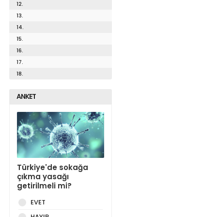
12.
13.
14.
15.
16.
17.
18.
ANKET
Türkiye'de sokağa
çıkma yasağı
getirilmeli mi?
EVET
HAYIR