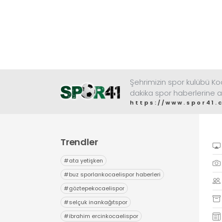
Şehrimizin spor kulübü K
dakika spor haberlerine a
https://www.spor41.
Trendler
#
ata yetişken
#
buz sporlarıkocaelispor haberleri
#
göztepekocaelispor
#
selçuk inankağıtspor
#
ibrahim ercinkocaelispor