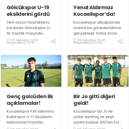
Gölcükspor U-19
Yenal Aldırmaz
eksiklerini gördü
Kocaelispor’da!
Yeni sezon hazırlıklarını
Kocaelispor altyapısında
sürdüren Gölcükspor U-
önemli bir görevlendirme
19, hazırlık maçında
gerçekleşti. Daha önce
Kocaelispor PAF Takımı ile
Belediye Derincespor'da
06 Ağustos 2026
06 Ağustos 2026
Perşembe
01:41
Perşembe
01:26
karşı karşıya geldi. Teknik
kulüp müdürü olarak
heyet, mücadelede hem
görev yapan Yenal
oyuncuların son
Aldırmaz, yeşil siyahlı
durumunu görme hem de
kulübün altyapı izleme
takımın eksiklerini tespit
ekibine dahil oldu.
etme fırsatı buldu.
Genç golcüden ilk
Bir Jo gitti diğeri
açıklamalar!
geldi!
Kocaelispor PAF takımına
Kocaelispor’da Jo ile
Kullarspor U-17 Akademi
yollar ayrılmış ve yeşil
takımından transfer
siyahlı kulübe 300 bin Euro
edilen Muhammed Utku
kazandırarak Fransa Lig
06 Ağustos 2026
06 Ağustos 2026