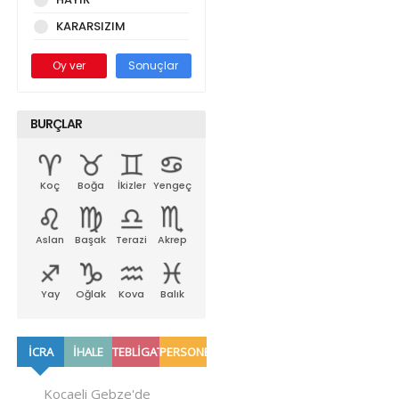
KARARSIZIM
Oy ver
Sonuçlar
BURÇLAR
Koç
Boğa
İkizler
Yengeç
Aslan
Başak
Terazi
Akrep
Yay
Oğlak
Kova
Balık