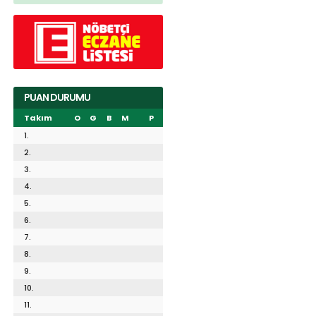
PUAN DURUMU
Takım
O
G
B
M
P
1.
2.
3.
4.
5.
6.
7.
8.
9.
10.
11.