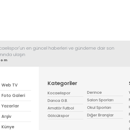
ocaelispor'un en güncel haberleri ve gündeme dair son
nında ulaşın
com
Kategoriler
Web TV
Derince
Kocaelispor
Foto Galeri
Salon Sporları
Darıca G.B.
Yazarlar
Okul Sporları
Amatör Futbol
Diğer Branşlar
Gölcükspor
Arşiv
Künye