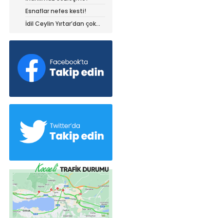
Esnaflar nefes kesti!
İdil Ceylin Yırtar’dan çok
büyük başarı