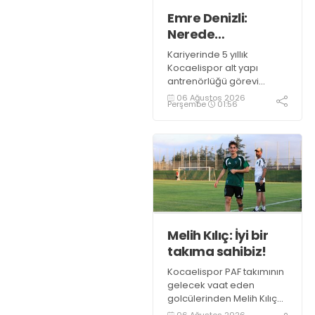
Emre Denizli:
Nerede
olduğumuzu
Kariyerinde 5 yıllık
gördük
Kocaelispor alt yapı
antrenörlüğü görevi
bulunan ve bu sezon
06 Ağustos 2026
Perşembe
01:56
Gölcükspor U-19 takımını
çalıştıran Emre Denizli
gazetemize konuştu.
Melih Kılıç: İyi bir
takıma sahibiz!
Kocaelispor PAF takımının
gelecek vaat eden
golcülerinden Melih Kılıç
gazetemize yaptığı
06 Ağustos 2026