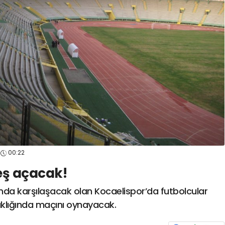
spor41
#
kocaelisporme
spor41
#
kocaelispo
00:22
eş açacak!
nda karşılaşacak olan Kocaelispor’da futbolcular
klığında maçını oynayacak.