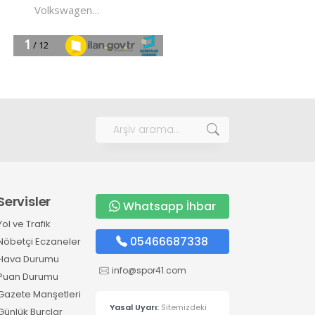
Servisler
Whatsapp İhbar
Yol ve Trafik
05466687338
Nöbetçi Eczaneler
Hava Durumu
info@spor41.com
Puan Durumu
Gazete Manşetleri
Yasal Uyarı:
Sitemizdeki
Günlük Burçlar