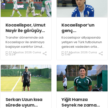
Kocaelispor, Umut
Kocaelispor’un
Nayir ile görüşüyor
genç
mu?
yeteneğiydi… Biga
Transfer döneminde adı
Kocaelispor altyapısında
ile anlaştı
Kocaelispor ile anılmaya
yetişen ve Türk futbolunun
başlayan santrfor Umut
gelecek vadeden orta
Nayir için ortaya atılan
saha oyuncuları arasında
07 Ağustos 2026 Cuma
07 Ağustos 2026 Cuma
13:34
11:49
iddiaların gerçeği
gösterilen Yağız Yolcu'nun
yansıtmadığı öğrenildi.
yeni adresi 3. Lig
takımlarından Bigaspor ile
1+1 yıllık anlaşma sağladı.
Serkan Uzun kısa
Yiğit Hamza
sürede uyum
Seyrek ne zaman