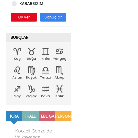
KARARSIZIM
Oy ver
Sonuçlar
BURÇLAR
Koç
Boğa
İkizler
Yengeç
Aslan
Başak
Terazi
Akrep
Yay
Oğlak
Kova
Balık