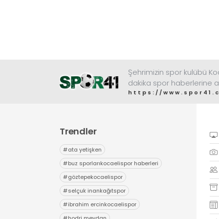
Şehrimizin spor kulübü K
dakika spor haberlerine a
https://www.spor41.
Trendler
#
ata yetişken
#
buz sporlarıkocaelispor haberleri
#
göztepekocaelispor
#
selçuk inankağıtspor
#
ibrahim ercinkocaelispor
#
hodri meydan