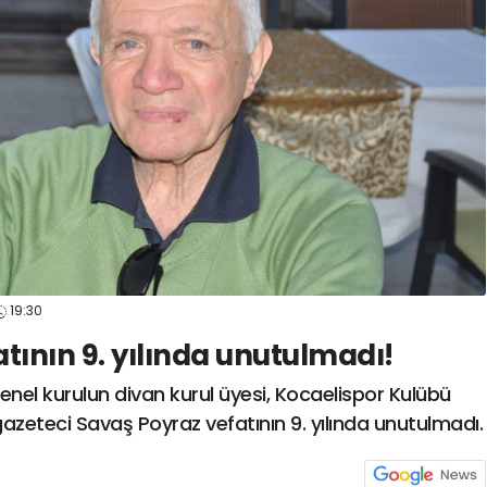
spor41
#
kocaelispo
19:30
tının 9. yılında unutulmadı!
genel kurulun divan kurul üyesi, Kocaelispor Kulübü
azeteci Savaş Poyraz vefatının 9. yılında unutulmadı.