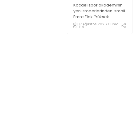
maçlara alışığım
Kocaelispor akademinin
yeni stoperlerinden İsmail
Emre Elek "Yüksek
atmosferli maçlara
07 Ağustos 2026 Cuma
11:14
alışığım" dedi.