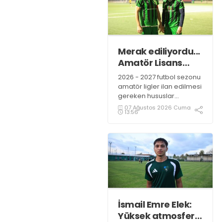
Merak ediliyordu...
Amatör Lisans
İşlem Bedelleri
2026 - 2027 futbol sezonu
belli oldu
amatör ligler ilan edilmesi
gereken hususlar
açıklandı. En çok merak
07 Ağustos 2026 Cuma
13:56
edilen Amatör Lisans
İşlem Bedelleri belli oldu.
İşte yeni rakamlar.
İsmail Emre Elek:
Yüksek atmosferli