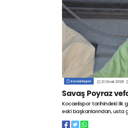
#
kocaelispor
#
gökhan
mert cengiz
#
engin koyun
#
fırat
değirmenci
gülspor41
#
kocaelispor
#
mert
cengiz
#
erdem övüç
#
gençlerbirliği
#
eleke
#
lua lua
#
barış alıcı
#
metin diyadinspor41
#
erdem övüç
#
kocaelispor
#
beykan şimşek
Kocaelispor
21 Ocak 2026
Savaş Poyraz vefa
Kocaelispor tarihindeki ilk 
eski başkanlarından, usta g