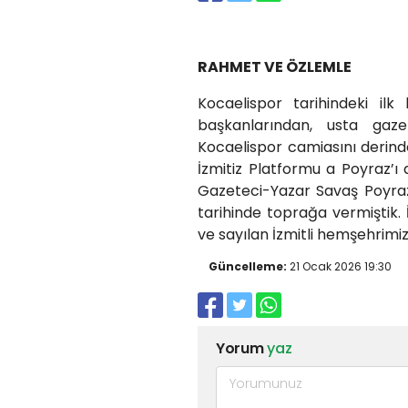
RAHMET VE ÖZLEMLE
Kocaelispor tarihindeki ilk
başkanlarından, usta gaz
Kocaelispor camiasını derinde
İzmitiz Platformu a Poyraz’ı
Gazeteci-Yazar Savaş Poyraz’
tarihinde toprağa vermiştik. İ
ve sayılan İzmitli hemşehrimiz
Güncelleme:
21 Ocak 2026 19:30
Yorum
yaz