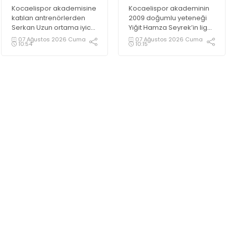
sağladı
sahalara
Kocaelispor akademisine
Kocaelispor akademinin
dönecek?
katılan antrenörlerden
2009 doğumlu yeteneği
Serkan Uzun ortama iyice
Yiğit Hamza Seyrek’in lige
ısındı. Uzun, yeşil siyahlı
kadar hazır olması
07 Ağustos 2026 Cuma
07 Ağustos 2026 Cuma
10:54
10:15
kulüpte görev aldığı için
bekleniyor.
büyük bir mutluluk
duyduğunu dile getirdi.