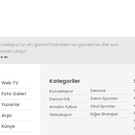
ocaelispor'un en güncel haberleri ve gündeme dair son
nında ulaşın
com
Kategoriler
Web TV
Derince
Kocaelispor
Foto Galeri
Salon Sporları
Darıca G.B.
Yazarlar
Okul Sporları
Amatör Futbol
Diğer Branşlar
Gölcükspor
Arşiv
Künye