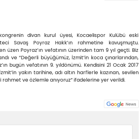
 kongrenin divan kurul üyesi, Kocaelispor Kulübü eski
eteci Savaş Poyraz Hakk’ın rahmetine kavuşmuştu.
n üzen Poyraz’ın vefatının üzerinden tam 9 yıl geçti. Biz
 andı ve “Değerli büyüğümüz, İzmit’in koca çınarlarından,
ın bugün vefatının 9. yıldönümü. Kendisini 21 Ocak 2017
zmit’in yakın tarihine, adı altın harflerle kazınan, sevilen
i rahmet ve özlemle anıyoruz” ifadelerine yer verildi.