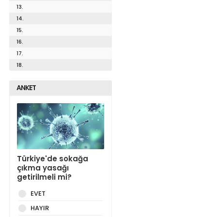
13.
14.
15.
16.
17.
18.
ANKET
Türkiye'de sokağa
çıkma yasağı
getirilmeli mi?
EVET
HAYIR