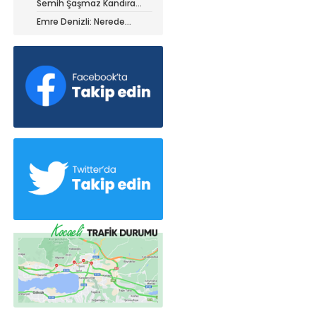
Semih Şaşmaz Kandıra
iz ile ayrıldı!
Gençlerbirliği’nde devam
Emre Denizli: Nerede
dedi!
olduğumuzu gördük