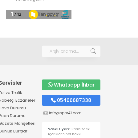
Servisler
Whatsapp İhbar
Yol ve Trafik
05466687338
Nöbetçi Eczaneler
Hava Durumu
info@spor41.com
Puan Durumu
Gazete Manşetleri
Yasal Uyarı:
Sitemizdeki
Günlük Burçlar
içeriklerin her hakkı