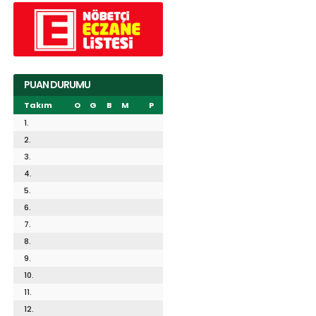
PUAN DURUMU
Takım
O
G
B
M
P
1.
2.
3.
4.
5.
6.
7.
8.
9.
10.
11.
12.