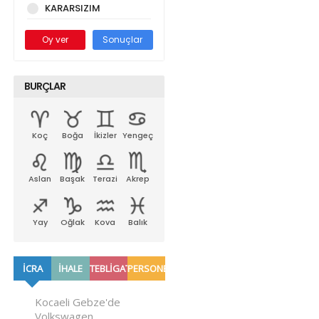
KARARSIZIM
Oy ver
Sonuçlar
BURÇLAR
Koç
Boğa
İkizler
Yengeç
Aslan
Başak
Terazi
Akrep
Yay
Oğlak
Kova
Balık