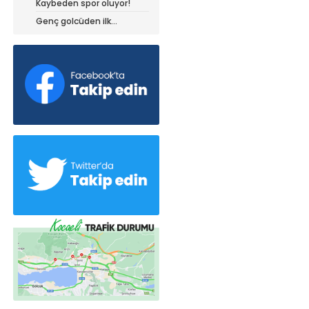
Kaybeden spor oluyor!
dedi!
Genç golcüden ilk
açıklamalar!