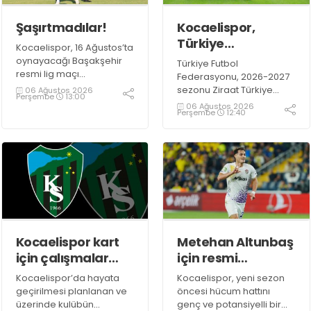
Şaşırtmadılar!
Kocaelispor,
Türkiye
Kocaelispor, 16 Ağustos’ta
Kupası'ndaki ilk
oynayacağı Başakşehir
Türkiye Futbol
maçını hangi
resmi lig maçı
Federasyonu, 2026-2027
öncesindeki son hazırlık
turda oynayacak?
sezonu Ziraat Türkiye
06 Ağustos 2026
Perşembe
13:00
maçında 9 Ağustos Pazar
Kupası maç takvimini
06 Ağustos 2026
Perşembe
12:40
günü Mısır temsilcisi ZED
duyurdu. İlk düdük 15-17
Futbol Kulübü ile
Eylül 2026 tarihleri
karşılaşacak.
arasında oynanacak 1.
Eleme Turu
karşılaşmalarıyla çalacak.
Kocaelispor kart
Metehan Altunbaş
için çalışmalar
için resmi
sürüyor!
açıklama
Kocaelispor’da hayata
Kocaelispor, yeni sezon
bekleniyor
geçirilmesi planlanan ve
öncesi hücum hattını
üzerinde kulübün
genç ve potansiyelli bir