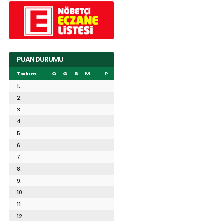
PUAN DURUMU
Takım
O
G
B
M
P
1.
2.
3.
4.
5.
6.
7.
8.
9.
10.
11.
12.