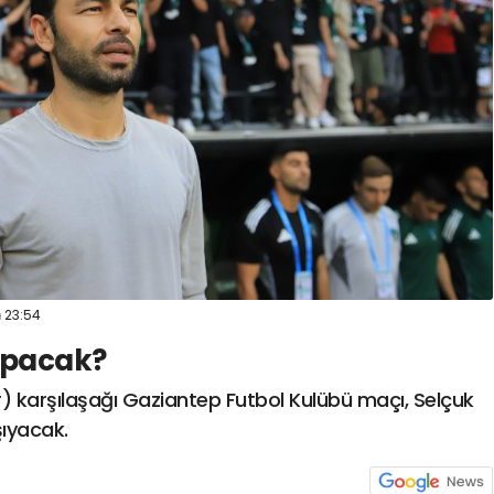
spor41
#
kocaelispo
23:54
apacak?
r) karşılaşağı Gaziantep Futbol Kulübü maçı, Selçuk
şıyacak.