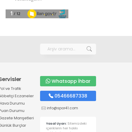
Servisler
Whatsapp İhbar
Yol ve Trafik
05466687338
Nöbetçi Eczaneler
Hava Durumu
info@spor41.com
Puan Durumu
Gazete Manşetleri
Yasal Uyarı:
Sitemizdeki
Günlük Burçlar
içeriklerin her hakkı