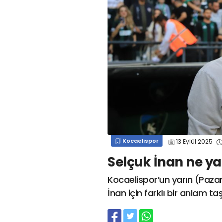
#
kocaelispor
#
gökhan
mert cengiz
#
engin koyun
#
fırat
değirmenci
gülspor41
#
kocaelispor
#
mert
cengiz
#
erdem övüç
#
gençlerbirliği
#
eleke
#
lua lua
#
barış alıcı
#
metin diyadinspor41
#
erdem övüç
#
kocaelispor
#
beykan şimşek
Kocaelispor
13 Eylül 2025
Selçuk İnan ne y
Kocaelispor’un yarın (Paza
İnan için farklı bir anlam ta