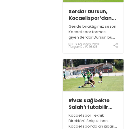
Serdar Dursun,
Kocaelispor’dan
15 dikişlik iz ile
Geride bıraktığımız sezon
ayrıldı!
Kocaelispor forması
giyen Serdar Dursun bu
sezon takımla devam
06 Ağustos 2026
Perşembe
16:05
etmedi. Yeşil siyahlılardan
teklif bekleyen deneyimli
golcünün Gaziantep FK ile
söz kesecek.
Rivas sağ bekte
Salah’ı tutabilir
mi?
Kocaelispor Teknik
Direktörü Selçuk İnan,
Kocaelispor’da an itibari