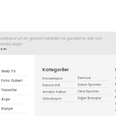
ocaelispor'un en güncel haberleri ve gündeme dair son
nında ulaşın
com
Kategoriler
Web TV
Derince
Kocaelispor
Foto Galeri
Salon Sporları
Darıca G.B.
Yazarlar
Okul Sporları
Amatör Futbol
Diğer Branşlar
Gölcükspor
Arşiv
Künye