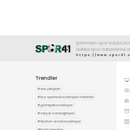
Şehrimizin spor kulübü K
dakika spor haberlerine a
https://www.spor41.
Trendler
#
ata yetişken
#
buz sporlarıkocaelispor haberleri
#
göztepekocaelispor
#
selçuk inankağıtspor
#
ibrahim ercinkocaelispor
#
hodri meydan