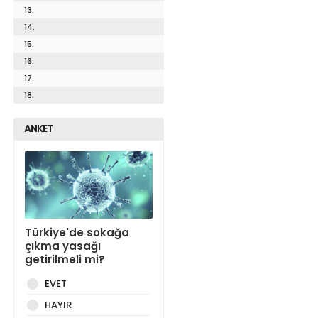
13.
14.
15.
16.
17.
18.
ANKET
Türkiye'de sokağa
çıkma yasağı
getirilmeli mi?
EVET
HAYIR