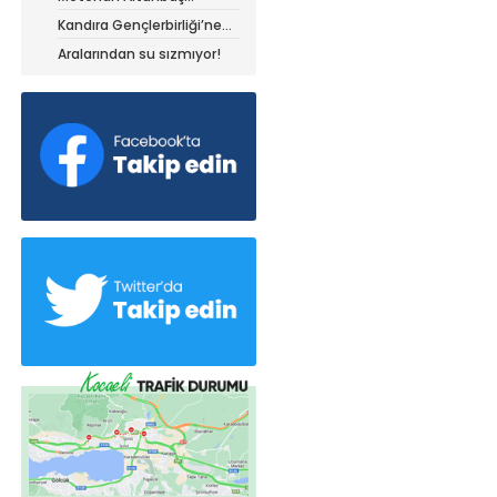
Kocaelispor forması ile
Kandıra Gençlerbirliği’ne
müthiş kanat!
Aralarından su sızmıyor!