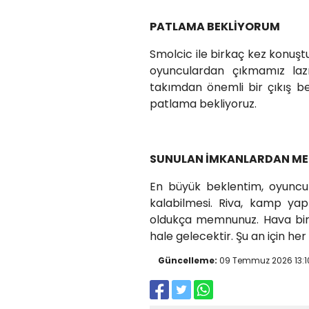
PATLAMA BEKLİYORUM
Smolcic ile birkaç kez konuştu
oyunculardan çıkmamız laz
takımdan önemli bir çıkış be
patlama bekliyoruz.
SUNULAN İMKANLARDAN M
En büyük beklentim, oyuncul
kalabilmesi. Riva, kamp yapı
oldukça memnunuz. Hava bira
hale gelecektir. Şu an için her 
Güncelleme:
09 Temmuz 2026 13:1