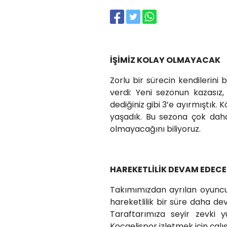
İŞİMİZ KOLAY OLMAYACAK
Zorlu bir sürecin kendilerini
verdi: Yeni sezonun kazasız
dediğiniz gibi 3’e ayırmıştık. 
yaşadık. Bu sezona çok daha 
olmayacağını biliyoruz.
HAREKETLİLİK DEVAM EDEC
Takımımızdan ayrılan oyuncul
hareketlilik bir süre daha dev
Taraftarımıza seyir zevki 
Kocaelispor izletmek için çalış