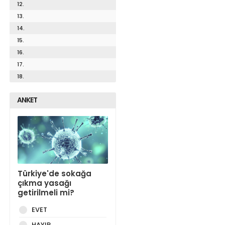
12.
13.
14.
15.
16.
17.
18.
ANKET
Türkiye'de sokağa
çıkma yasağı
getirilmeli mi?
EVET
HAYIR