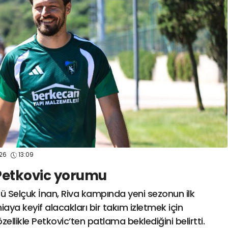
spor41
#
kocaelisporme
spor41
#
kocaelispo
26
13:09
Petkovic yorumu
ü Selçuk İnan, Riva kampında yeni sezonun ilk
aya keyif alacakları bir takım izletmek için
e özellikle Petkovic’ten patlama beklediğini belirtti.