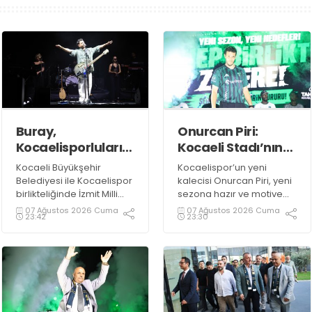
Buray,
Onurcan Piri:
Kocaelisporluları
Kocaeli Stadı’nın
mest etti
atmosferini
Kocaeli Büyükşehir
Kocaelispor’un yeni
biliyorum
Belediyesi ile Kocaelispor
kalecisi Onurcan Piri, yeni
birlikteliğinde İzmit Milli
sezona hazır ve motive
İrade Meydanı’nda
olduklarını ifade etti.
07 Ağustos 2026 Cuma
07 Ağustos 2026 Cuma
23:42
23:30
düzenlenen Kocaelispor
sezon açılış programında
sevilen sanatçı Buray,
verdiği konserle meydanı
inletti.