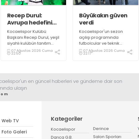
Recep Durul:
Büyükakın güven
Avrupa hedefini
verdi
sonuna kadar
Kocaelispor Kulübü
Kocaelispor'un sezon
kovalayacağız!
Başkanı Recep Durul, yeşil
açılışı programında
siyahlı kulübün tanıtım
futbolcular ve teknik
gecesinde yeni tarihler
heyetle bir araya gelen
07 Ağustos 2026 Cuma
07 Ağustos 2026 Cuma
22:50
22:17
yazacaklarını ifade etti.
Başkan Tahir Büyükakın,
Kocaelispor’a 14
Ağustos’ta başlayacak lig
maratonunda başarılar
diledi ve “Yanınızdayım”
ocaelispor'un en güncel haberleri ve gündeme dair son
dedi.
nında ulaşın
com
Kategoriler
Web TV
Derince
Kocaelispor
Foto Galeri
Salon Sporları
Darıca G.B.