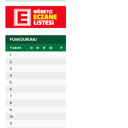
PUAN DURUMU
Takım
O
G
B
M
P
1.
2.
3.
4.
5.
6.
7.
8.
9.
10.
11.