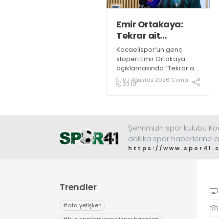
Emir Ortakaya:
Tekrar ait
olduğum
Kocaelispor’un genç
yerdeyim
stoperi Emir Ortakaya
açıklamasında “Tekrar ait
olduğum yerdeyim” diye
07 Ağustos 2026 Cuma
23:10
konuştu.
Şehrimizin spor kulübü K
dakika spor haberlerine a
https://www.spor41.
Trendler
#
ata yetişken