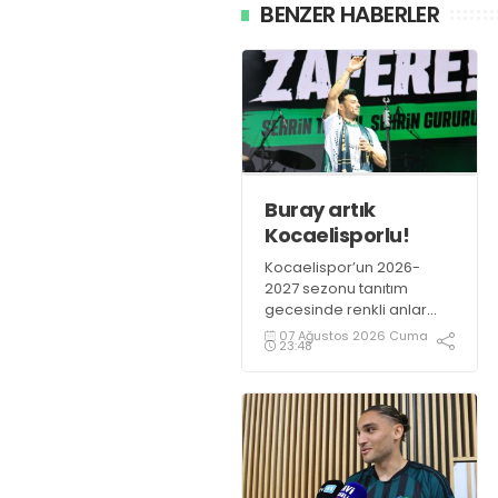
BENZER HABERLER
Buray artık
Kocaelisporlu!
Kocaelispor’un 2026-
2027 sezonu tanıtım
gecesinde renkli anlar
yaşandı. Kocaelispor
07 Ağustos 2026 Cuma
23:48
Başkanı Recep Durul,
sevilen sanatçı Buray’a
Kocaelispor formasını
giydirdi.