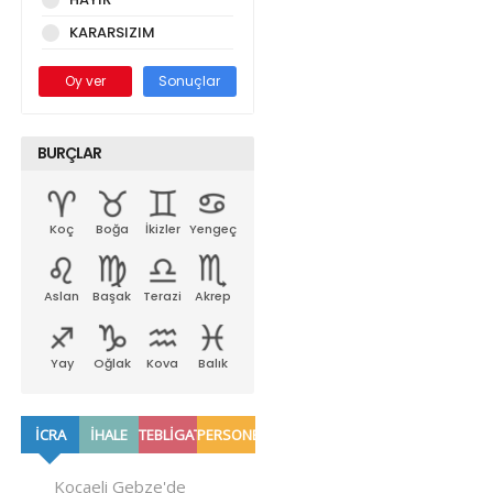
KARARSIZIM
Oy ver
Sonuçlar
BURÇLAR
Koç
Boğa
İkizler
Yengeç
Aslan
Başak
Terazi
Akrep
Yay
Oğlak
Kova
Balık