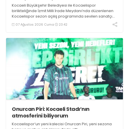
Kocaeli Büyükşehir Belediyesi ile Kocaelispor
birlikteliğinde İzmit Milli İrade Meydanı’nda düzenlenen
Kocaelispor sezon açılış programında sevilen sanatçı
Buray, verdiği konserle meydanı inletti.
07 Ağustos 2026 Cuma
23:42
Onurcan Piri: Kocaeli Stadı’nın
atmosferini biliyorum
Kocaelispor’un yeni kalecisi Onurcan Piri, yeni sezona