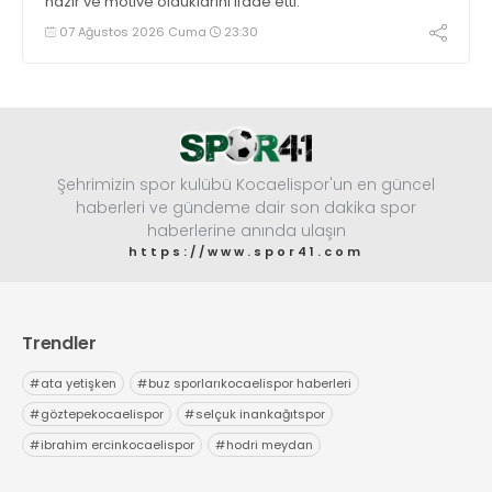
hazır ve motive olduklarını ifade etti.
07 Ağustos 2026 Cuma
23:30
Şehrimizin spor kulübü Kocaelispor'un en güncel
haberleri ve gündeme dair son dakika spor
haberlerine anında ulaşın
https://www.spor41.com
Trendler
#
ata yetişken
#
buz sporlarıkocaelispor haberleri
#
göztepekocaelispor
#
selçuk inankağıtspor
#
ibrahim ercinkocaelispor
#
hodri meydan