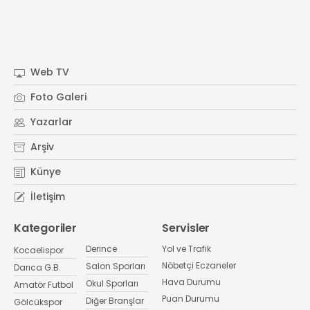
Web TV
Foto Galeri
Yazarlar
Arşiv
Künye
İletişim
Kategoriler
Servisler
Derince
Yol ve Trafik
Kocaelispor
Nöbetçi Eczaneler
Salon Sporları
Darıca G.B.
Hava Durumu
Okul Sporları
Amatör Futbol
Puan Durumu
Diğer Branşlar
Gölcükspor