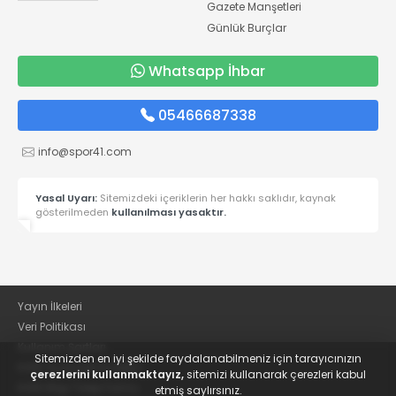
Gazete Manşetleri
Günlük Burçlar
Whatsapp İhbar
05466687338
info@spor41.com
Yasal Uyarı:
Sitemizdeki içeriklerin her hakkı saklıdır, kaynak
gösterilmeden
kullanılması yasaktır.
Yayın İlkeleri
Veri Politikası
Kullanım Şartları
Sitemizden en iyi şekilde faydalanabilmeniz için tarayıcınızın
KVKK Aydınlatma Metni
çerezlerini kullanmaktayız,
sitemizi kullanarak çerezleri kabul
KVKK Bilgi Talep Formu
etmiş saylırsınız.