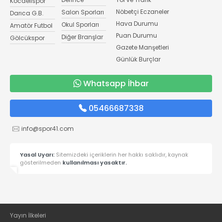
Kocaelispor
Nöbetçi Eczaneler
Salon Sporları
Darıca G.B.
Hava Durumu
Okul Sporları
Amatör Futbol
Puan Durumu
Diğer Branşlar
Gölcükspor
Gazete Manşetleri
Günlük Burçlar
Whatsapp İhbar
05466687338
info@spor41.com
Yasal Uyarı:
Sitemizdeki içeriklerin her hakkı saklıdır, kaynak
gösterilmeden
kullanılması yasaktır.
Yayın İlkeleri