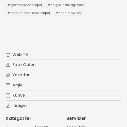
#
göztepekocaelispor
#
selçuk inankağıtspor
#
ibrahim ercinkocaelispor
#
hodri meydan
Web TV
Foto Galeri
Yazarlar
Arşiv
Künye
İletişim
Kategoriler
Servisler
Derince
Yol ve Trafik