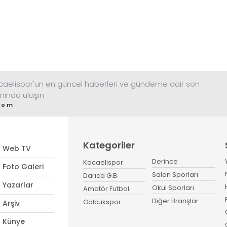
ocaelispor'un en güncel haberleri ve gündeme dair son
nında ulaşın
com
Kategoriler
Web TV
Derince
Kocaelispor
Foto Galeri
Salon Sporları
Darıca G.B.
Yazarlar
Okul Sporları
Amatör Futbol
Diğer Branşlar
Gölcükspor
Arşiv
Künye