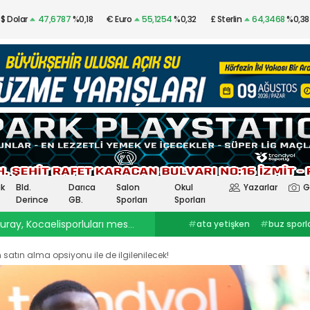
$ Dolar
47,6787
%0,18
€ Euro
55,1254
%0,32
£ Sterlin
64,3468
%0,38
Altın
$4.341,53
%2,40
Gümüş
97,48
%3,57
k
Bld.
Darıca
Salon
Okul
Yazarlar
G
Derince
GB.
Sporları
Sporları
ray, Kocaelisporluları mest etti
23:30
Onurcan Piri: Kocaeli Stadı’nın atmosferini biliyor
#
ata yetişken
#
buz sporlarıkocaelispor
#
Selçuk İnan
haberleri
#
göztepekocaelispor
#
Kocaelispor haberler
#
selçuk inankağıtspor
#
ibrahim
#
Yüksel Sarıçiçekskriniar
satın alma opsiyonu ile de ilgilenilecek!
ercinkocaelispor
#
hodri meydanFurkan
#
Kocaelispor
#
Fene
Akar
#
Ata YetişkenKocaelispor
Yalçın
#
Enes Çinemre
#
Smolcic
#
Kocaelispor haberleri
#
Serdar Topraktepeceng
#
seka park güreşlerime