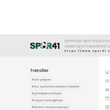
Şehrimizin spor kulübü K
dakika spor haberlerine a
https://www.spor41.
Trendler
#
ata yetişken
#
buz sporlarıkocaelispor haberleri
#
göztepekocaelispor
#
selçuk inankağıtspor
#
ibrahim ercinkocaelispor