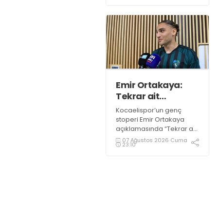
sevilen sanatçı Buray’a
Kocaelispor formasını
giydirdi.
Emir Ortakaya:
Tekrar ait
olduğum
Kocaelispor’un genç
yerdeyim
stoperi Emir Ortakaya
açıklamasında “Tekrar ait
olduğum yerdeyim” diye
07 Ağustos 2026 Cuma
23:10
konuştu.