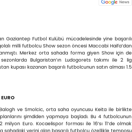
n Gaziantep Futbol Kulübü mücadelesinde yine başarılı
olalı milli futbolcu Show sezon öncesi Maccabi Haifa’dan
lanmıştı. Merkez orta sahada forma giyen Show için de
sezonlarda Bulgaristan’ın Ludogorets takımı ile 2 lig
stan kupası kazanan başarılı futbolcunun satın alması 1.5
N EURO
r Balogh ve Smolcic, orta saha oyuncusu Keita ile birlikte
planlarını şimdiden yapmaya başladı. Bu 4 futbolcunun
 milyon Euro. Kocaelispor forması ile 16’sı 11’de olmak
a sahadaki yerini alan başarılı futbolcu özellikle temposu