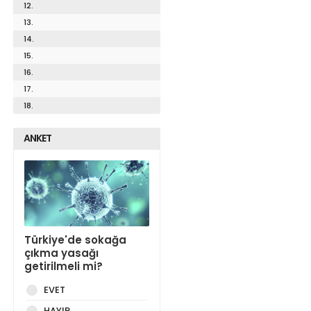
12.
13.
14.
15.
16.
17.
18.
ANKET
Türkiye'de sokağa
çıkma yasağı
getirilmeli mi?
EVET
HAYIR