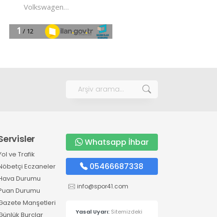
Servisler
Whatsapp İhbar
Yol ve Trafik
05466687338
Nöbetçi Eczaneler
Hava Durumu
info@spor41.com
Puan Durumu
Gazete Manşetleri
Yasal Uyarı:
Sitemizdeki
Günlük Burçlar