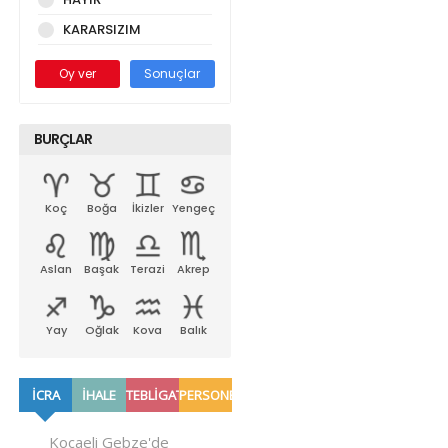
KARARSIZIM
Oy ver
Sonuçlar
BURÇLAR
Koç
Boğa
İkizler
Yengeç
Aslan
Başak
Terazi
Akrep
Yay
Oğlak
Kova
Balık