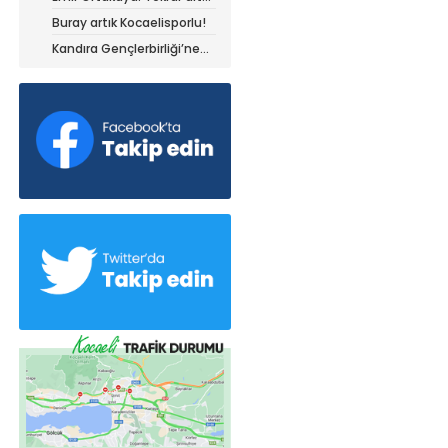
olduğum yerdeyim
Buray artık Kocaelisporlu!
Kandıra Gençlerbirliği’ne
müthiş kanat!