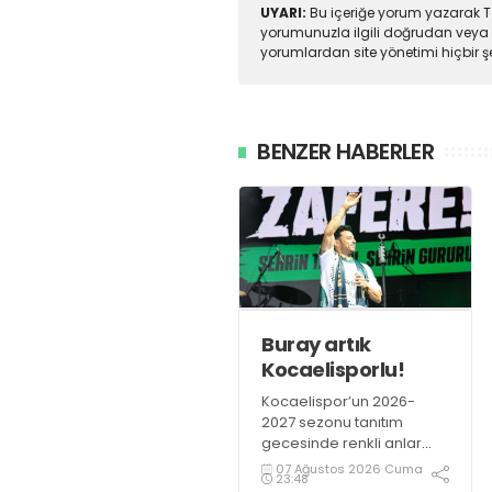
UYARI:
Bu içeriğe yorum yazarak To
yorumunuzla ilgili doğrudan veya 
yorumlardan site yönetimi hiçbir 
BENZER HABERLER
Buray artık
Kocaelisporlu!
Kocaelispor’un 2026-
2027 sezonu tanıtım
gecesinde renkli anlar
yaşandı. Kocaelispor
07 Ağustos 2026 Cuma
23:48
Başkanı Recep Durul,