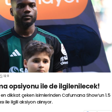
spor41
#
kocaelisporme
spor41
#
kocaelispo
12:11
a opsiyonu ile de ilgilenilecek!
 en dikkat çeken isimlerinden Cafumana Show’un 1.5
ile ilgili aksiyon alınıyor.