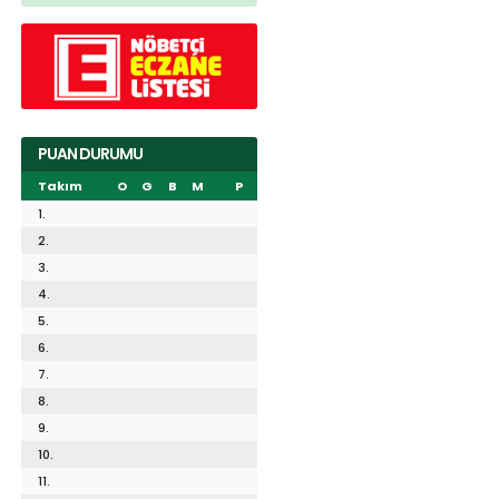
PUAN DURUMU
Takım
O
G
B
M
P
1.
2.
3.
4.
5.
6.
7.
8.
9.
10.
11.