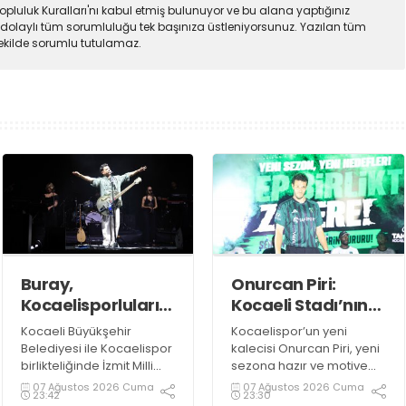
pluluk Kuralları'nı kabul etmiş bulunuyor ve bu alana yaptığınız
dolaylı tüm sorumluluğu tek başınıza üstleniyorsunuz. Yazılan tüm
şekilde sorumlu tutulamaz.
Buray,
Onurcan Piri:
Kocaelisporluları
Kocaeli Stadı’nın
mest etti
atmosferini
Kocaeli Büyükşehir
Kocaelispor’un yeni
biliyorum
Belediyesi ile Kocaelispor
kalecisi Onurcan Piri, yeni
birlikteliğinde İzmit Milli
sezona hazır ve motive
İrade Meydanı’nda
olduklarını ifade etti.
07 Ağustos 2026 Cuma
07 Ağustos 2026 Cuma
23:42
23:30
düzenlenen Kocaelispor