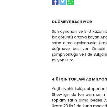
DÜĞMEYE BASILIYOR
Son oynanan ve 3-0 kazanıla
bir görüntü ortaya koyan Ang
satın alma opsiyonuyla kira
düğmeye basılıyor. Önceki 
şampiyonluğu ve 1 de Bulgari
milyon Euro.
4’Ü İÇİN TOPLAM 7.2 MİLYO
Yeşil siyahlı kulüp, stoperle
Show için de fon ayırmanın 
toplam satın alma bedeli 7.2
üzere 20 lig 1 de kupa maçınd