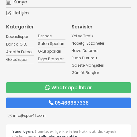
Künye
İletişim
Kategoriler
Servisler
Derince
Yol ve Trafik
Kocaelispor
Nöbetçi Eczaneler
Salon Sporları
Darıca G.B.
Hava Durumu
Okul Sporları
Amatör Futbol
Puan Durumu
Diğer Branşlar
Gölcükspor
Gazete Manşetleri
Günlük Burçlar
Whatsapp İhbar
05466687338
info@spor41.com
Yasal Uyarı:
Sitemizdeki içeriklerin her hakkı saklıdır, kaynak
gösterilmeden
kullanılması yasaktır.