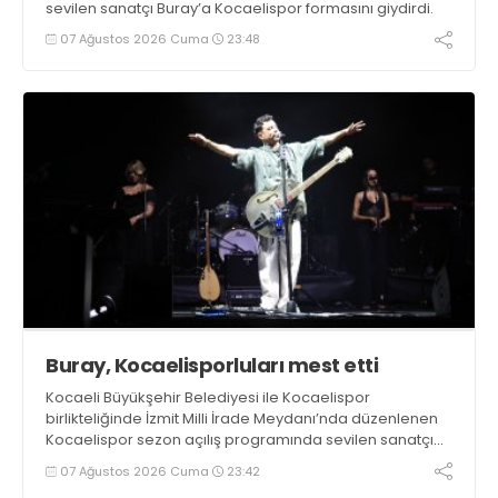
sevilen sanatçı Buray’a Kocaelispor formasını giydirdi.
07 Ağustos 2026 Cuma
23:48
Buray, Kocaelisporluları mest etti
Kocaeli Büyükşehir Belediyesi ile Kocaelispor
birlikteliğinde İzmit Milli İrade Meydanı’nda düzenlenen
Kocaelispor sezon açılış programında sevilen sanatçı
Buray, verdiği konserle meydanı inletti.
07 Ağustos 2026 Cuma
23:42