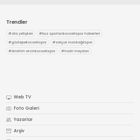
Trendler
#
ata yetişken
#
buz sporlarıkocaelispor haberleri
#
göztepekocaelispor
#
selçuk inankağıtspor
#
ibrahim ercinkocaelispor
#
hodri meydan
Web TV
Foto Galeri
Yazarlar
Arşiv