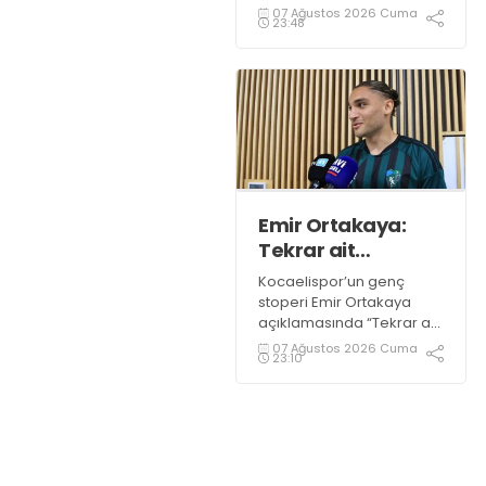
yaşandı. Kocaelispor
07 Ağustos 2026 Cuma
23:48
Başkanı Recep Durul,
sevilen sanatçı Buray’a
Kocaelispor formasını
giydirdi.
Emir Ortakaya:
Tekrar ait
olduğum
Kocaelispor’un genç
yerdeyim
stoperi Emir Ortakaya
açıklamasında “Tekrar ait
olduğum yerdeyim” diye
07 Ağustos 2026 Cuma
23:10
konuştu.