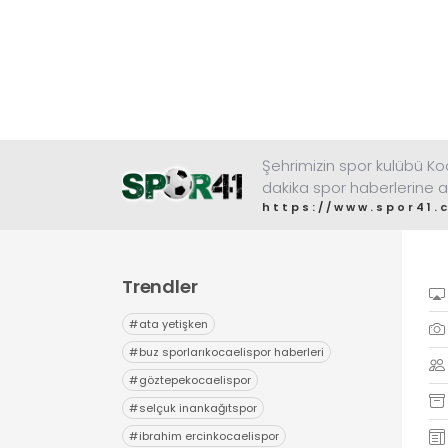
Şehrimizin spor kulübü K
dakika spor haberlerine a
https://www.spor41.
Trendler
#
ata yetişken
#
buz sporlarıkocaelispor haberleri
#
göztepekocaelispor
#
selçuk inankağıtspor
#
ibrahim ercinkocaelispor