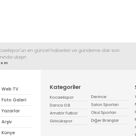
ocaelispor'un en güncel haberleri ve gündeme dair son
nında ulaşın
com
Kategoriler
Web TV
Derince
Kocaelispor
Foto Galeri
Salon Sporları
Darıca G.B.
Yazarlar
Okul Sporları
Amatör Futbol
Diğer Branşlar
Gölcükspor
Arşiv
Künye