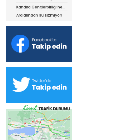
Kocaelispor forması ile
Kandıra Gençlerbirliği’ne
müthiş kanat!
Aralarından su sızmıyor!