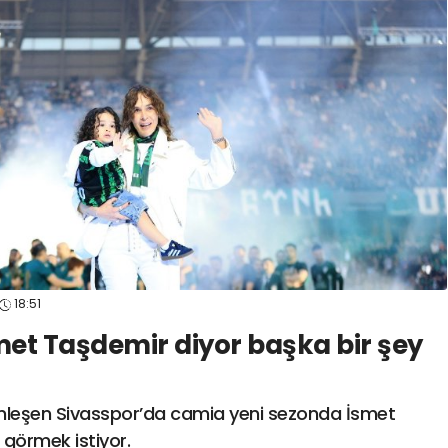
spor41
#
kocaelisporme
spor41
#
kocaelispo
18:51
met Taşdemir diyor başka bir şey
inleşen Sivasspor’da camia yeni sezonda İsmet
 görmek istiyor.