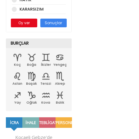
KARARSIZIM
Oy ver
Sonuçlar
BURÇLAR
Koç
Boğa
İkizler
Yengeç
Aslan
Başak
Terazi
Akrep
Yay
Oğlak
Kova
Balık