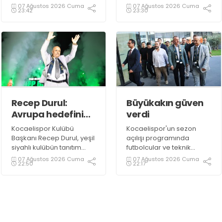
İrade Meydanı’nda
olduklarını ifade etti.
07 Ağustos 2026 Cuma
07 Ağustos 2026 Cuma
23:42
23:30
düzenlenen Kocaelispor
sezon açılış programında
sevilen sanatçı Buray,
verdiği konserle meydanı
inletti.
Recep Durul:
Büyükakın güven
Avrupa hedefini
verdi
sonuna kadar
Kocaelispor Kulübü
Kocaelispor'un sezon
kovalayacağız!
Başkanı Recep Durul, yeşil
açılışı programında
siyahlı kulübün tanıtım
futbolcular ve teknik
gecesinde yeni tarihler
heyetle bir araya gelen
07 Ağustos 2026 Cuma
07 Ağustos 2026 Cuma
22:50
22:17
yazacaklarını ifade etti.
Başkan Tahir Büyükakın,
Kocaelispor’a 14
Ağustos’ta başlayacak lig
maratonunda başarılar
diledi ve “Yanınızdayım”
dedi.