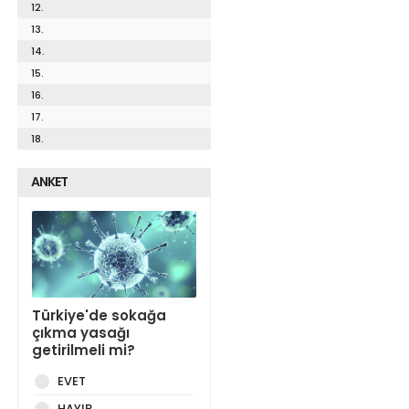
12.
13.
14.
15.
16.
17.
18.
ANKET
Türkiye'de sokağa
çıkma yasağı
getirilmeli mi?
EVET
HAYIR