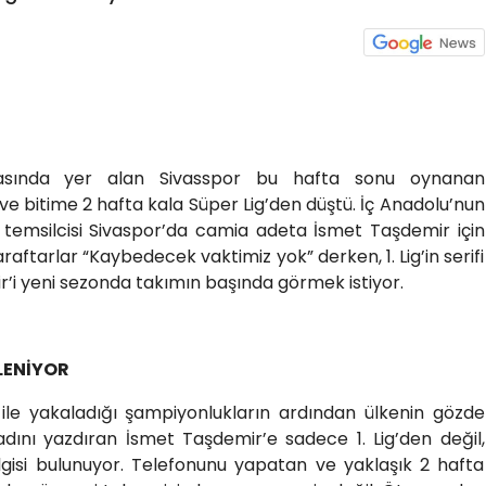
arasında yer alan Sivasspor bu hafta sonu oynanan
e bitime 2 hafta kala Süper Lig’den düştü. İç Anadolu’nun
temsilcisi Sivaspor’da camia adeta İsmet Taşdemir için
araftarlar “Kaybedecek vaktimiz yok” derken, 1. Lig’in serifi
ir’i yeni sezonda takımın başında görmek istiyor.
LENİYOR
le yakaladığı şampiyonlukların ardından ülkenin gözde
 adını yazdıran İsmet Taşdemir’e sadece 1. Lig’den değil,
ilgisi bulunuyor. Telefonunu yapatan ve yaklaşık 2 hafta