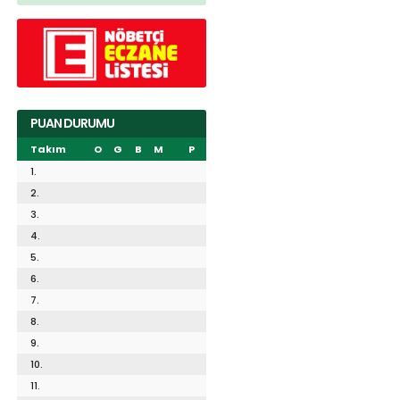
PUAN DURUMU
Takım
O
G
B
M
P
1.
2.
3.
4.
5.
6.
7.
8.
9.
10.
11.