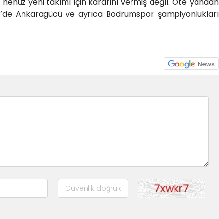
 henüz yeni takımı için kararını vermiş değil. Öte yandan
Lig’de Ankaragücü ve ayrıca Bodrumspor şampiyonlukları