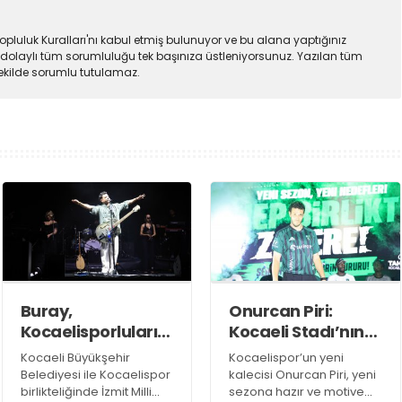
pluluk Kuralları'nı kabul etmiş bulunuyor ve bu alana yaptığınız
dolaylı tüm sorumluluğu tek başınıza üstleniyorsunuz. Yazılan tüm
şekilde sorumlu tutulamaz.
Buray,
Onurcan Piri:
Kocaelisporluları
Kocaeli Stadı’nın
mest etti
atmosferini
Kocaeli Büyükşehir
Kocaelispor’un yeni
biliyorum
Belediyesi ile Kocaelispor
kalecisi Onurcan Piri, yeni
birlikteliğinde İzmit Milli
sezona hazır ve motive