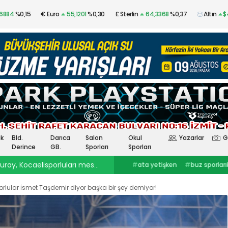
,6884
%0,15
€ Euro
55,1201
%0,30
£ Sterlin
64,3368
%0,37
Altın
$
Gümüş
97,28
%3,38
k
Bld.
Darıca
Salon
Okul
Yazarlar
G
Derince
GB.
Sporları
Sporları
ray, Kocaelisporluları mest etti
23:30
Onurcan Piri: Kocaeli Stadı’nın atmosferini biliyor
#
ata yetişken
#
buz sporlarıkocaelispor
#
Selçuk İnan
haberleri
#
göztepekocaelispor
#
Kocaelispor haberler
#
selçuk inankağıtspor
#
ibrahim
#
Yüksel Sarıçiçekskriniar
rlular İsmet Taşdemir diyor başka bir şey demiyor!
ercinkocaelispor
#
hodri meydanFurkan
#
Kocaelispor
#
Fene
Akar
#
Ata YetişkenKocaelispor
Yalçın
#
Enes Çinemre
#
Smolcic
#
Kocaelispor haberleri
#
Serdar Topraktepeceng
#
seka park güreşlerime