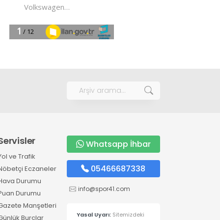
Servisler
Whatsapp İhbar
Yol ve Trafik
05466687338
Nöbetçi Eczaneler
Hava Durumu
info@spor41.com
Puan Durumu
Gazete Manşetleri
Yasal Uyarı:
Sitemizdeki
Günlük Burçlar