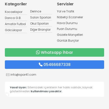
Kategoriler
Servisler
Derince
Yol ve Trafik
Kocaelispor
Nöbetçi Eczaneler
Salon Sporları
Darıca G.B.
Hava Durumu
Okul Sporları
Amatör Futbol
Puan Durumu
Diğer Branşlar
Gölcükspor
Gazete Manşetleri
Günlük Burçlar
Whatsapp İhbar
05466687338
info@spor41.com
Yasal Uyarı:
Sitemizdeki içeriklerin her hakkı saklıdır, kaynak
gösterilmeden
kullanılması yasaktır.