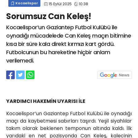
Kocaelispor
15 Eylül 2025
10:38
info@spor41.com
Sorumsuz Can Keleş!
Kocaelispor’un Gaziantep Futbol Kulübü ile
oynadığı mücadelede Can Keleş maçın bitimine
kısa bir süre kala direkt kırmızı kart gördü.
Futbolcunun bu hareketine hiçbir anlam
verilemedi.
YARDIMCI HAKEMİN UYARISI İLE
Kocaelispor’un Gaziantep Futbol Kulübü ile oynadığı
maçı da kaybetmesi sabırları taşırdı. Yeşil siyahlılar
takım olarak beklenen temponun altında kaldı. İlk
yarıdaki en net pozisyonda Can Keleş, kalecinin