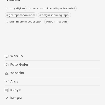
#
ata yetişken
#
buz sporlarıkocaelispor haberleri
#
göztepekocaelispor
#
selçuk inankağıtspor
#
ibrahim ercinkocaelispor
#
hodri meydan
Web TV
Foto Galeri
Yazarlar
Arşiv
Künye
İletişim