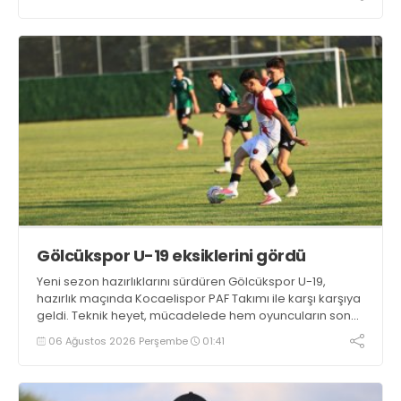
Gölcükspor U-19 eksiklerini gördü
Yeni sezon hazırlıklarını sürdüren Gölcükspor U-19,
hazırlık maçında Kocaelispor PAF Takımı ile karşı karşıya
geldi. Teknik heyet, mücadelede hem oyuncuların son
durumunu görme hem de takımın eksiklerini tespit etme
06 Ağustos 2026 Perşembe
01:41
fırsatı buldu.