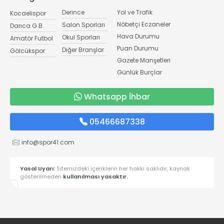
Derince
Yol ve Trafik
Kocaelispor
Nöbetçi Eczaneler
Salon Sporları
Darıca G.B.
Hava Durumu
Okul Sporları
Amatör Futbol
Puan Durumu
Diğer Branşlar
Gölcükspor
Gazete Manşetleri
Günlük Burçlar
Whatsapp İhbar
05466687338
info@spor41.com
Yasal Uyarı:
Sitemizdeki içeriklerin her hakkı saklıdır, kaynak
gösterilmeden
kullanılması yasaktır.