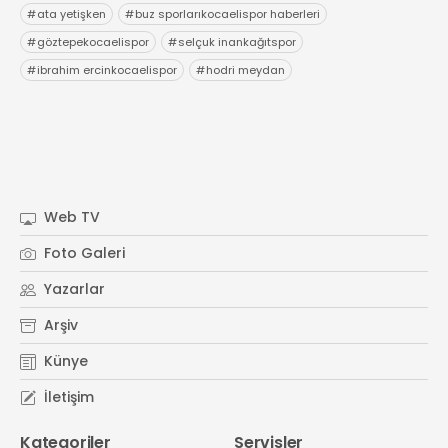
#
ata yetişken
#
buz sporlarıkocaelispor haberleri
#
göztepekocaelispor
#
selçuk inankağıtspor
#
ibrahim ercinkocaelispor
#
hodri meydan
Web TV
Foto Galeri
Yazarlar
Arşiv
Künye
İletişim
Kategoriler
Servisler