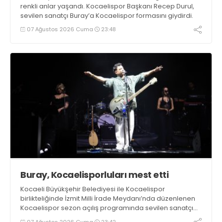
renkli anlar yaşandı. Kocaelispor Başkanı Recep Durul,
sevilen sanatçı Buray’a Kocaelispor formasını giydirdi.
07 Ağustos 2026 Cuma
23:48
Buray, Kocaelisporluları mest etti
Kocaeli Büyükşehir Belediyesi ile Kocaelispor
birlikteliğinde İzmit Milli İrade Meydanı’nda düzenlenen
Kocaelispor sezon açılış programında sevilen sanatçı
Buray, verdiği konserle meydanı inletti.
07 Ağustos 2026 Cuma
23:42