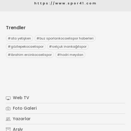
https://www.spor41.com
Trendler
#
ata yetişken
#
buz sporlarıkocaelispor haberleri
#
göztepekocaelispor
#
selçuk inankağıtspor
#
ibrahim ercinkocaelispor
#
hodri meydan
Web TV
Foto Galeri
Yazarlar
Arşiv