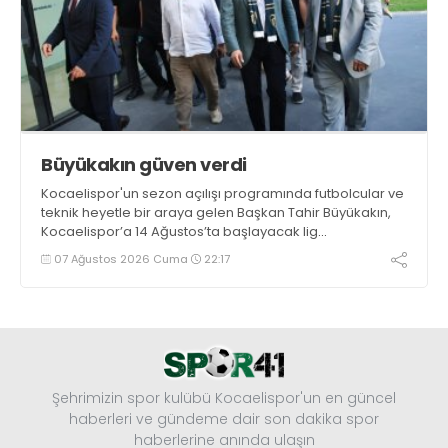
Büyükakın güven verdi
Kocaelispor'un sezon açılışı programında futbolcular ve
teknik heyetle bir araya gelen Başkan Tahir Büyükakın,
Kocaelispor’a 14 Ağustos’ta başlayacak lig
maratonunda başarılar diledi ve “Yanınızdayım” dedi.
07 Ağustos 2026 Cuma
22:17
Şehrimizin spor kulübü Kocaelispor'un en güncel
haberleri ve gündeme dair son dakika spor
haberlerine anında ulaşın