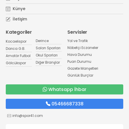
Künye
İletişim
Kategoriler
Servisler
Derince
Yol ve Trafik
Kocaelispor
Nöbetçi Eczaneler
Salon Sporları
Darıca G.B.
Hava Durumu
Okul Sporları
Amatör Futbol
Puan Durumu
Diğer Branşlar
Gölcükspor
Gazete Manşetleri
Günlük Burçlar
Whatsapp İhbar
05466687338
info@spor41.com