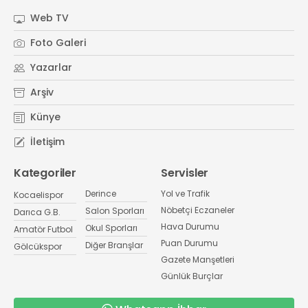
Web TV
Foto Galeri
Yazarlar
Arşiv
Künye
İletişim
Kategoriler
Servisler
Derince
Yol ve Trafik
Kocaelispor
Nöbetçi Eczaneler
Salon Sporları
Darıca G.B.
Hava Durumu
Okul Sporları
Amatör Futbol
Puan Durumu
Diğer Branşlar
Gölcükspor
Gazete Manşetleri
Günlük Burçlar