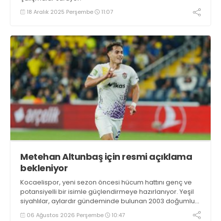
18 Aralık 2025 Perşembe
11:07
Metehan Altunbaş için resmi açıklama
bekleniyor
Kocaelispor, yeni sezon öncesi hücum hattını genç ve
potansiyelli bir isimle güçlendirmeye hazırlanıyor. Yeşil
siyahlılar, aylardır gündeminde bulunan 2003 doğumlu
santrfor Metehan Altunbaş transferinde sona hayli
06 Ağustos 2026 Perşembe
10:47
yaklaştı.