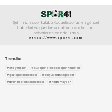
Şehrimizin spor kulübü Kocaelispor'un en güncel
haberleri ve gündeme dair son dakika spor
haberlerine anında ulaşın
https://www.spor41.com
Trendler
#
ata yetişken
#
buz sporlarıkocaelispor haberleri
#
göztepekocaelispor
#
selçuk inankağıtspor
#
ibrahim ercinkocaelispor
#
hodri meydan