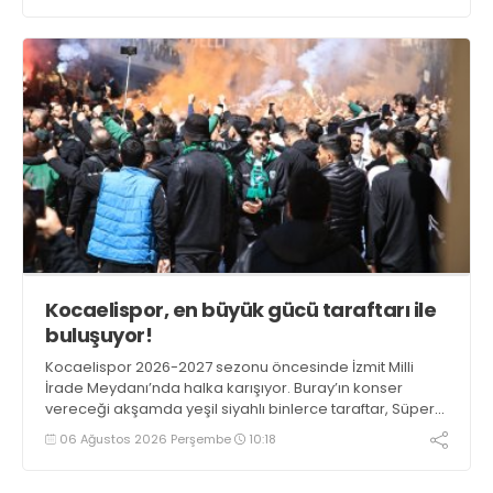
Kocaelispor, en büyük gücü taraftarı ile
buluşuyor!
Kocaelispor 2026-2027 sezonu öncesinde İzmit Milli
İrade Meydanı’nda halka karışıyor. Buray’ın konser
vereceği akşamda yeşil siyahlı binlerce taraftar, Süper
Lig’deki temsilcimiz buluşuyor.
06 Ağustos 2026 Perşembe
10:18