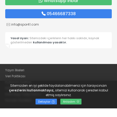
Whatsapp İhbar
05466687338
info@spor41.com
Yasal Uyarı:
Sitemizdeki içeriklerin her hakkı saklıdır, kaynak
gösterilmeden
kullanılması yasaktır.
Yayın İlkeleri
Veri Politikası
Kullanım Şartları
Sitemizden en iyi şekilde faydalanabilmeniz için tarayıcınızın
KVKK Aydınlatma Metni
çerezlerini kullanmaktayız,
sitemizi kullanarak çerezleri kabul
KVKK Bilgi Talep Formu
etmiş saylırsınız.
Kocaeli Gazetesi
Detaylar
Anladım
© 2022
Güncel Kocaelispor Haberleri ve Spor Haberleri | Spor41