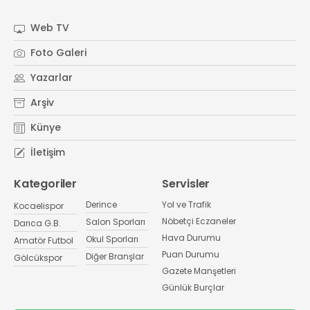
Web TV
Foto Galeri
Yazarlar
Arşiv
Künye
İletişim
Kategoriler
Servisler
Derince
Yol ve Trafik
Kocaelispor
Nöbetçi Eczaneler
Salon Sporları
Darıca G.B.
Hava Durumu
Okul Sporları
Amatör Futbol
Puan Durumu
Diğer Branşlar
Gölcükspor
Gazete Manşetleri
Günlük Burçlar