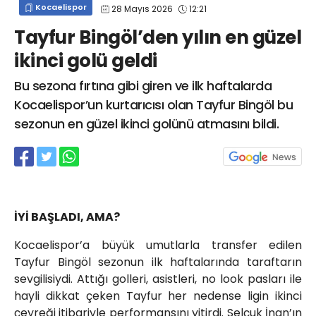
Kocaelispor
28 Mayıs 2026
12:21
info@spor41.com
Tayfur Bingöl’den yılın en güzel
ikinci golü geldi
Bu sezona fırtına gibi giren ve ilk haftalarda
Kocaelispor’un kurtarıcısı olan Tayfur Bingöl bu
sezonun en güzel ikinci golünü atmasını bildi.
İYİ BAŞLADI, AMA?
Kocaelispor’a büyük umutlarla transfer edilen
Tayfur Bingöl sezonun ilk haftalarında taraftarın
sevgilisiydi. Attığı golleri, asistleri, no look pasları ile
hayli dikkat çeken Tayfur her nedense ligin ikinci
çeyreği itibariyle performansını yitirdi. Selçuk İnan’ın