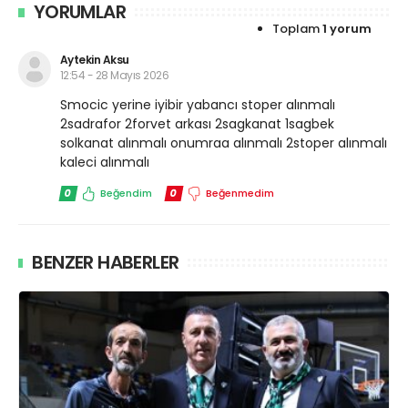
YORUMLAR
Toplam
1 yorum
Aytekin Aksu
12:54 - 28 Mayıs 2026
Smocic yerine iyibir yabancı stoper alınmalı
2sadrafor 2forvet arkası 2sagkanat 1sagbek
solkanat alınmalı onumraa alınmalı 2stoper alınmalı
kaleci alınmalı
0
Beğendim
0
Beğenmedim
BENZER HABERLER