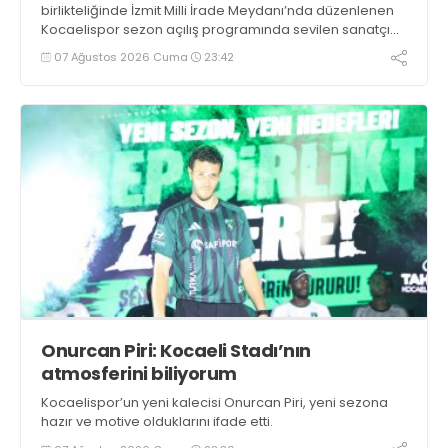
birlikteliğinde İzmit Milli İrade Meydanı’nda düzenlenen
Kocaelispor sezon açılış programında sevilen sanatçı
Buray, verdiği konserle meydanı inletti.
07 Ağustos 2026 Cuma
23:42
Onurcan Piri: Kocaeli Stadı’nın
atmosferini biliyorum
Kocaelispor’un yeni kalecisi Onurcan Piri, yeni sezona
hazır ve motive olduklarını ifade etti.