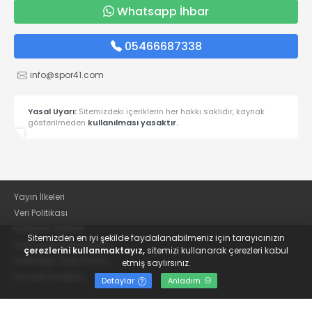
Whatsapp İhbar
05466687338
info@spor41.com
Yasal Uyarı:
Sitemizdeki içeriklerin her hakkı saklıdır, kaynak
gösterilmeden
kullanılması yasaktır.
Yayın İlkeleri
Veri Politikası
Kullanım Şartları
Sitemizden en iyi şekilde faydalanabilmeniz için tarayıcınızın
KVKK Aydınlatma Metni
çerezlerini kullanmaktayız,
sitemizi kullanarak çerezleri kabul
KVKK Bilgi Talep Formu
etmiş saylırsınız.
Kocaeli Gazetesi
Detaylar
Anladım
© 2022
Güncel Kocaelispor Haberleri ve Spor Haberleri | Spor41