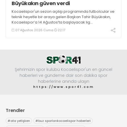
Büyükakın güven verdi
Kocaelispor'un sezon açılışı programında futbolcular ve
teknik heyetle bir araya gelen Başkan Tahir Büyükakın,
Kocaelispor’a 14 Ağustos’ta başlayacak lig
maratonunda başarılar diledi ve “Yanınızdayım” dedi.
07 Ağustos 2026 Cuma
22:17
Şehrimizin spor kulübü Kocaelispor'un en güncel
haberleri ve gündeme dair son dakika spor
haberlerine anında ulaşın
https://www.spor41.com
Trendler
#
ata yetişken
#
buz sporlarıkocaelispor haberleri