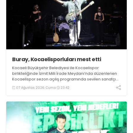
Buray, Kocaelisporluları mest etti
Kocaeli Büyükşehir Belediyesi ile Kocaelispor
birlikteliğinde İzmit Milli İrade Meydanı’nda düzenlenen
Kocaelispor sezon açılış programında sevilen sanatçı
Buray, verdiği konserle meydanı inletti.
07 Ağustos 2026 Cuma
23:42