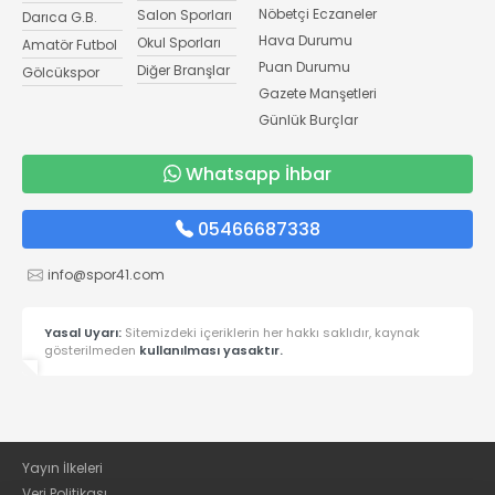
Nöbetçi Eczaneler
Salon Sporları
Darıca G.B.
Hava Durumu
Okul Sporları
Amatör Futbol
Puan Durumu
Diğer Branşlar
Gölcükspor
Gazete Manşetleri
Günlük Burçlar
Whatsapp İhbar
05466687338
info@spor41.com
Yasal Uyarı:
Sitemizdeki içeriklerin her hakkı saklıdır, kaynak
gösterilmeden
kullanılması yasaktır.
Yayın İlkeleri
Veri Politikası