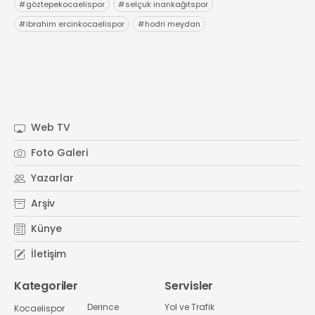
#
göztepekocaelispor
#
selçuk inankağıtspor
#
ibrahim ercinkocaelispor
#
hodri meydan
Web TV
Foto Galeri
Yazarlar
Arşiv
Künye
İletişim
Kategoriler
Servisler
Derince
Yol ve Trafik
Kocaelispor