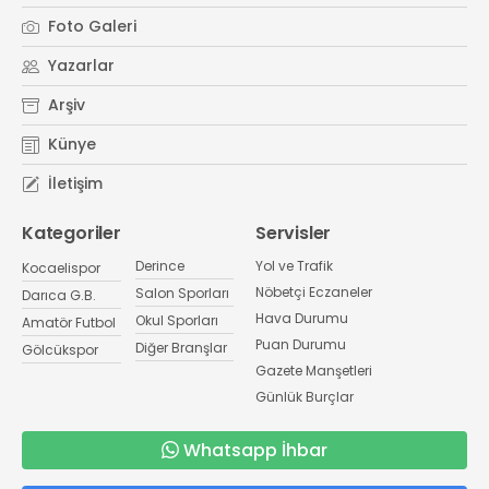
Foto Galeri
Yazarlar
Arşiv
Künye
İletişim
Kategoriler
Servisler
Derince
Yol ve Trafik
Kocaelispor
Nöbetçi Eczaneler
Salon Sporları
Darıca G.B.
Hava Durumu
Okul Sporları
Amatör Futbol
Puan Durumu
Diğer Branşlar
Gölcükspor
Gazete Manşetleri
Günlük Burçlar
Whatsapp İhbar