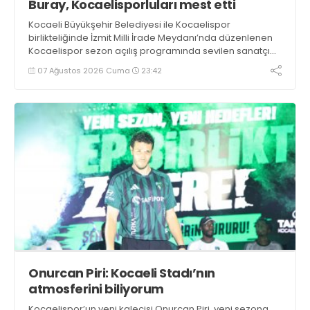
Buray, Kocaelisporluları mest etti
Kocaeli Büyükşehir Belediyesi ile Kocaelispor
birlikteliğinde İzmit Milli İrade Meydanı’nda düzenlenen
Kocaelispor sezon açılış programında sevilen sanatçı
Buray, verdiği konserle meydanı inletti.
07 Ağustos 2026 Cuma
23:42
Onurcan Piri: Kocaeli Stadı’nın
atmosferini biliyorum
Kocaelispor’un yeni kalecisi Onurcan Piri, yeni sezona