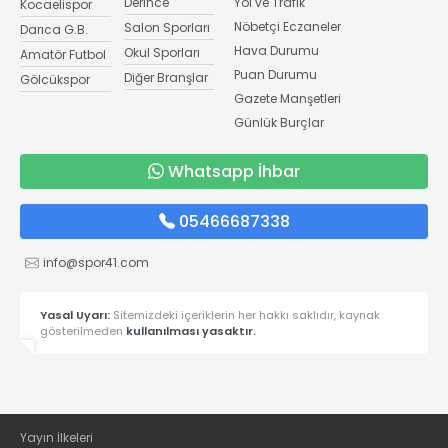
Derince
Yol ve Trafik
Kocaelispor
Nöbetçi Eczaneler
Salon Sporları
Darıca G.B.
Hava Durumu
Okul Sporları
Amatör Futbol
Puan Durumu
Diğer Branşlar
Gölcükspor
Gazete Manşetleri
Günlük Burçlar
Whatsapp İhbar
05466687338
info@spor41.com
Yasal Uyarı:
Sitemizdeki içeriklerin her hakkı saklıdır, kaynak
gösterilmeden
kullanılması yasaktır.
Yayın İlkeleri