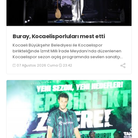
Buray, Kocaelisporluları mest etti
Kocaeli Büyükşehir Belediyesi ile Kocaelispor
birlikteliğinde İzmit Milli İrade Meydanı’nda düzenlenen
Kocaelispor sezon açılış programında sevilen sanatçı
Buray, verdiği konserle meydanı inletti.
07 Ağustos 2026 Cuma
23:42