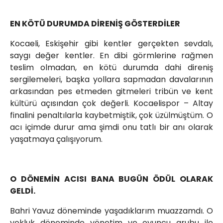
EN KÖTÜ DURUMDA DİRENİŞ GÖSTERDİLER
Kocaeli, Eskişehir gibi kentler gerçekten sevdalı,
saygı değer kentler. En dibi görmlerine rağmen
teslim olmadan, en kötü durumda dahi direniş
sergilemeleri, başka yollara sapmadan davalarının
arkasından pes etmeden gitmeleri tribün ve kent
kültürü açısından çok değerli. Kocaelispor – Altay
finalini penaltılarla kaybetmiştik, çok üzülmüştüm. O
acı içimde durur ama şimdi onu tatlı bir anı olarak
yaşatmaya çalışıyorum.
O DÖNEMİN ACISI BANA BUGÜN ÖDÜL OLARAK
GELDİ.
Bahri Yavuz döneminde yaşadıklarım muazzamdı. O
yokluk döneminde yönetim ve oyuncu grubu ile