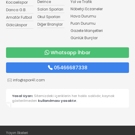
Derince
Yol ve Trafik
Kocaelispor
Nöbetçi Eczaneler
Salon Sporları
Darıca G.B.
Hava Durumu
Okul Sporları
Amatör Futbol
Puan Durumu
Diğer Branşlar
Gölcükspor
Gazete Manşetleri
Günlük Burçlar
Whatsapp İhbar
05466687338
info@spor41.com
Yasal Uyarı:
Sitemizdeki içeriklerin her hakkı saklıdır, kaynak
gösterilmeden
kullanılması yasaktır.
Yayın İlkeleri