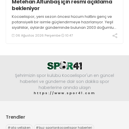
Metehan Altunbaş için resmi açıklama
bekleniyor
Kocaelispor, yeni sezon öncesi hücum hattını genç ve
potansiyelli bir isimle güçlendirmeye hazırlanıyor. Yeşil
siyahlılar, aylardır gündeminde bulunan 2003 doğumlu
santrfor Metehan Altunbaş transferinde sona hayli
06 Ağustos 2026 Perşembe
10:47
yaklaştı.
Şehrimizin spor kulübü Kocaelispor'un en güncel
haberleri ve gündeme dair son dakika spor
haberlerine anında ulaşın
https://www.spor41.com
Trendler
#
ata yetişken
#
buz sporlarıkocaelispor haberleri