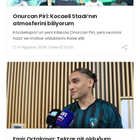
Onurcan Piri: Kocaeli Stadı’nın
atmosferini biliyorum
Kocaelispor’un yeni kalecisi Onurcan Piri, yeni sezona
hazır ve motive olduklarını ifade etti.
07 Ağustos 2026 Cuma
23:30
Emir Ortakaya: Tekrar ait olduğum