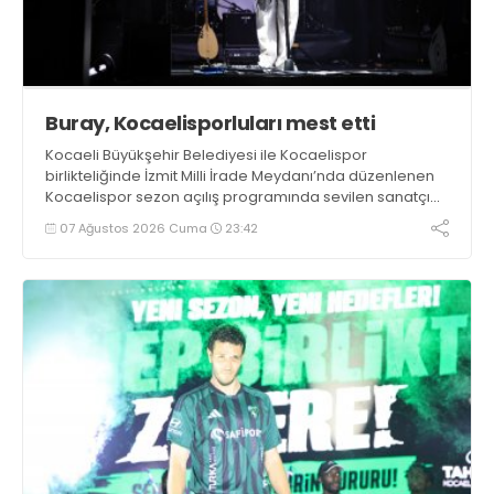
Buray, Kocaelisporluları mest etti
Kocaeli Büyükşehir Belediyesi ile Kocaelispor
birlikteliğinde İzmit Milli İrade Meydanı’nda düzenlenen
Kocaelispor sezon açılış programında sevilen sanatçı
Buray, verdiği konserle meydanı inletti.
07 Ağustos 2026 Cuma
23:42