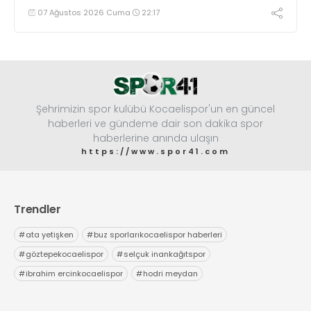
maratonunda başarılar diledi ve “Yanınızdayım” dedi.
07 Ağustos 2026 Cuma
22:17
Şehrimizin spor kulübü Kocaelispor'un en güncel
haberleri ve gündeme dair son dakika spor
haberlerine anında ulaşın
https://www.spor41.com
Trendler
#
ata yetişken
#
buz sporlarıkocaelispor haberleri
#
göztepekocaelispor
#
selçuk inankağıtspor
#
ibrahim ercinkocaelispor
#
hodri meydan