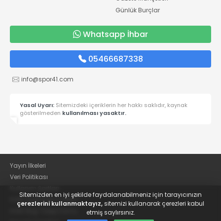
Günlük Burçlar
Whatsapp İhbar
05466687338
info@spor41.com
Yasal Uyarı:
Sitemizdeki içeriklerin her hakkı saklıdır, kaynak
gösterilmeden
kullanılması yasaktır.
Yayın İlkeleri
Veri Politikası
Kullanım Şartları
Sitemizden en iyi şekilde faydalanabilmeniz için tarayıcınızın
KVKK Aydınlatma Metni
çerezlerini kullanmaktayız,
sitemizi kullanarak çerezleri kabul
KVKK Bilgi Talep Formu
etmiş saylırsınız.