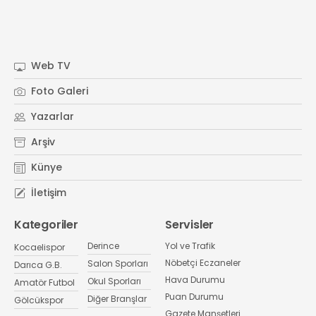
Web TV
Foto Galeri
Yazarlar
Arşiv
Künye
İletişim
Kategoriler
Servisler
Derince
Yol ve Trafik
Kocaelispor
Nöbetçi Eczaneler
Salon Sporları
Darıca G.B.
Hava Durumu
Okul Sporları
Amatör Futbol
Puan Durumu
Diğer Branşlar
Gölcükspor
Gazete Manşetleri