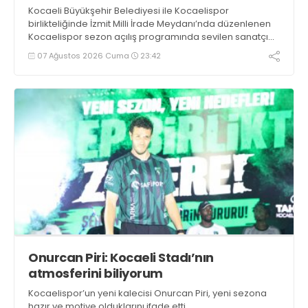
Kocaeli Büyükşehir Belediyesi ile Kocaelispor
birlikteliğinde İzmit Milli İrade Meydanı’nda düzenlenen
Kocaelispor sezon açılış programında sevilen sanatçı
Buray, verdiği konserle meydanı inletti.
07 Ağustos 2026 Cuma
23:42
Onurcan Piri: Kocaeli Stadı’nın
atmosferini biliyorum
Kocaelispor’un yeni kalecisi Onurcan Piri, yeni sezona
hazır ve motive olduklarını ifade etti.