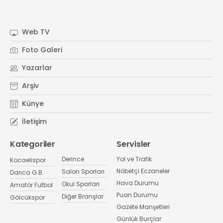
Web TV
Foto Galeri
Yazarlar
Arşiv
Künye
İletişim
Kategoriler
Servisler
Derince
Yol ve Trafik
Kocaelispor
Nöbetçi Eczaneler
Salon Sporları
Darıca G.B.
Hava Durumu
Okul Sporları
Amatör Futbol
Puan Durumu
Diğer Branşlar
Gölcükspor
Gazete Manşetleri
Günlük Burçlar