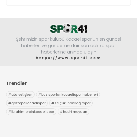
Şehrimizin spor kulübü Kocaelispor'un en güncel
haberleri ve gündeme dair son dakika spor
haberlerine anında ulaşın
https://www.spor41.com
Trendler
#
ata yetişken
#
buz sporlarıkocaelispor haberleri
#
göztepekocaelispor
#
selçuk inankağıtspor
#
ibrahim ercinkocaelispor
#
hodri meydan