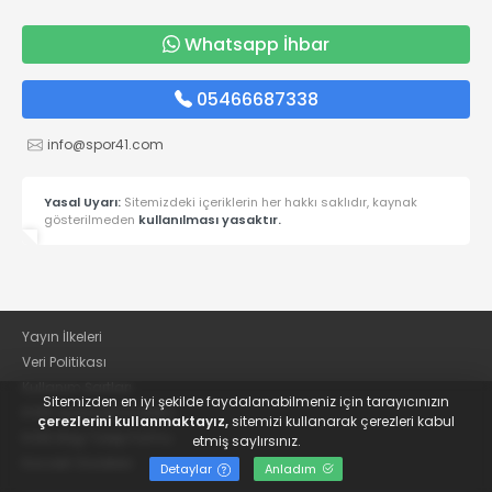
Whatsapp İhbar
05466687338
info@spor41.com
Yasal Uyarı:
Sitemizdeki içeriklerin her hakkı saklıdır, kaynak
gösterilmeden
kullanılması yasaktır.
Yayın İlkeleri
Veri Politikası
Kullanım Şartları
Sitemizden en iyi şekilde faydalanabilmeniz için tarayıcınızın
KVKK Aydınlatma Metni
çerezlerini kullanmaktayız,
sitemizi kullanarak çerezleri kabul
KVKK Bilgi Talep Formu
etmiş saylırsınız.
Kocaeli Gazetesi
Detaylar
Anladım