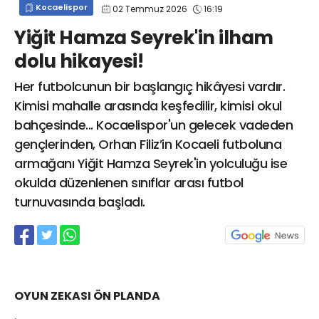
Kocaelispor
02 Temmuz 2026
16:19
info@spor41.com
Yiğit Hamza Seyrek'in ilham
dolu hikayesi!
Her futbolcunun bir başlangıç hikâyesi vardır.
Kimisi mahalle arasında keşfedilir, kimisi okul
bahçesinde... Kocaelispor'un gelecek vadeden
gençlerinden, Orhan Filiz’in Kocaeli futboluna
armağanı Yiğit Hamza Seyrek'in yolculuğu ise
okulda düzenlenen sınıflar arası futbol
turnuvasında başladı.
OYUN ZEKASI ÖN PLANDA