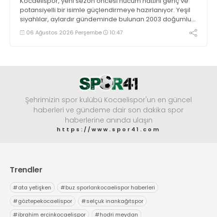
Kocaelispor, yeni sezon öncesi hücum hattını genç ve
potansiyelli bir isimle güçlendirmeye hazırlanıyor. Yeşil
siyahlılar, aylardır gündeminde bulunan 2003 doğumlu
santrfor Metehan Altunbaş transferinde sona hayli
06 Ağustos 2026 Perşembe
10:47
yaklaştı.
Şehrimizin spor kulübü Kocaelispor'un en güncel
haberleri ve gündeme dair son dakika spor
haberlerine anında ulaşın
https://www.spor41.com
Trendler
#
ata yetişken
#
buz sporlarıkocaelispor haberleri
#
göztepekocaelispor
#
selçuk inankağıtspor
#
ibrahim ercinkocaelispor
#
hodri meydan