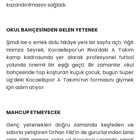
kazandırılmasını sağladı.
OKUL BAHÇESİNDEN GELEN YETENEK
Şimdi ise o emek dolu hikâye yeni bir sayfa açtı. Yiğit
Hamza Seyrek, Kocaelispor'un Riva'daki A Takım
kamp kadrosunda yer alarak profesyonel futbol
yolunda önemli bir eşiği geçti. Bir zamanlar okul
bahçesinde top koşturan küçük çocuk, bugün Süper
Lig’deki Kocaelispor A Takımı'nın formasını giymek
için adım atıyor.
MAHCUP ETMEYECEK
Genç yetenekleri doğru zamanda keşfeden ve
sabırla yetiştiren Orhan Filiz'in de gururlarından birisi
olan Yiğit Hamza, sekiz yıl boyunca üzerinde emek