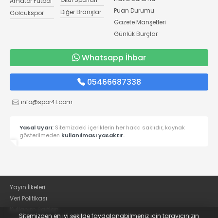
Amatör Futbol
Puan Durumu
Diğer Branşlar
Gölcükspor
Gazete Manşetleri
Günlük Burçlar
Whatsapp İhbar
05466687338
info@spor41.com
Yasal Uyarı:
Sitemizdeki içeriklerin her hakkı saklıdır, kaynak
gösterilmeden
kullanılması yasaktır.
Yayın İlkeleri
Veri Politikası
Kullanım Şartları
Sitemizden en iyi şekilde faydalanabilmeniz için tarayıcınızın