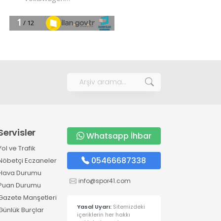
Servisler
Whatsapp İhbar
Yol ve Trafik
05466687338
Nöbetçi Eczaneler
Hava Durumu
info@spor41.com
Puan Durumu
Gazete Manşetleri
Yasal Uyarı:
Sitemizdeki
Günlük Burçlar
içeriklerin her hakkı