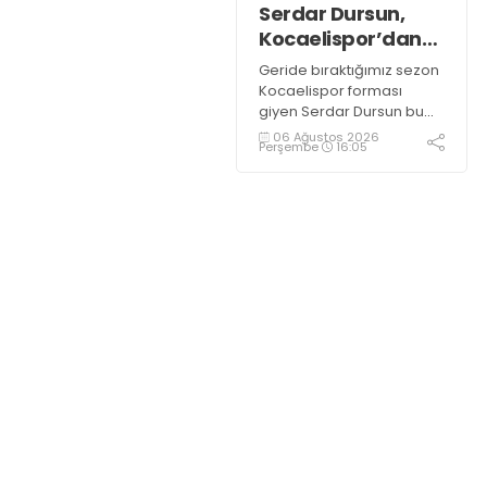
Serdar Dursun,
Kocaelispor’dan
15 dikişlik iz ile
Geride bıraktığımız sezon
ayrıldı!
Kocaelispor forması
giyen Serdar Dursun bu
sezon takımla devam
06 Ağustos 2026
Perşembe
16:05
etmedi. Yeşil siyahlılardan
teklif bekleyen deneyimli
golcünün Gaziantep FK ile
söz kesecek.