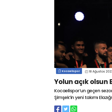
#
kocaelispor
#
gökhan
mert cengiz
#
engin koyun
#
fırat
değirmenci
gülspor41
#
kocaelispor
#
mert
cengiz
#
erdem övüç
#
gençlerbirliği
#
eleke
#
lua lua
#
barış alıcı
#
metin diyadinspor41
#
erdem övüç
#
kocaelispor
#
beykan şimşek
Kocaelispor
18 Ağustos 20
Yolun açık olsun
Kocaelispor’un geçen sezon
Şimşek’in yeni takımı Elazı