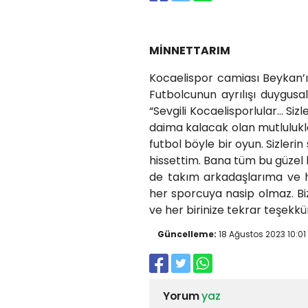
MİNNETTARIM
Kocaelispor camiası Beykan’ı
Futbolcunun ayrılışı duygus
“Sevgili Kocaelisporlular… Siz
daima kalacak olan mutlulukl
futbol böyle bir oyun. Sizleri
hissettim. Bana tüm bu güzel hi
de takım arkadaşlarıma ve h
her sporcuya nasip olmaz. Biz 
ve her birinize tekrar teşekkü
Güncelleme:
18 Ağustos 2023 10:01
Yorum
yaz