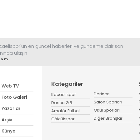
ocaelispor'un en güncel haberleri ve gündeme dair son
nında ulaşın
com
Kategoriler
Web TV
Derince
Kocaelispor
Foto Galeri
Salon Sporları
Darıca G.B.
Yazarlar
Okul Sporları
Amatör Futbol
Diğer Branşlar
Gölcükspor
Arşiv
Künye