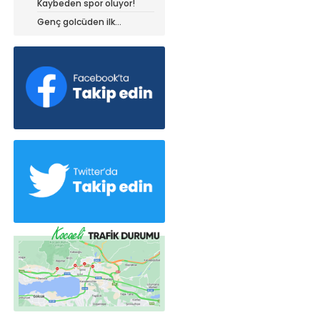
Kaybeden spor oluyor!
dedi!
Genç golcüden ilk
açıklamalar!