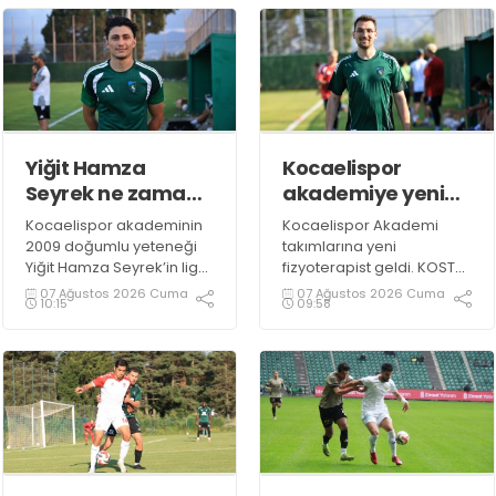
Yiğit Hamza
Kocaelispor
Seyrek ne zaman
akademiye yeni
sahalara
fizyoterapist!
Kocaelispor akademinin
Kocaelispor Akademi
dönecek?
2009 doğumlu yeteneği
takımlarına yeni
Yiğit Hamza Seyrek’in lige
fizyoterapist geldi. KOSTÜ
kadar hazır olması
mezunu Hamza Yıldız yeşil
07 Ağustos 2026 Cuma
07 Ağustos 2026 Cuma
10:15
09:58
bekleniyor.
siyahlılarda göreve
başladı.