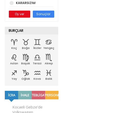
KARARSIZIM
Oy ver
Sonuçlar
BURÇLAR
Koç
Boğa
İkizler
Yengeç
Aslan
Başak
Terazi
Akrep
Yay
Oğlak
Kova
Balık