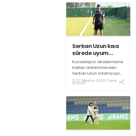
Serkan Uzun kısa
sürede uyum
sağladı
Kocaelispor akademisine
katılan antrenörlerden
Serkan Uzun ortama iyice
ısındı. Uzun, yeşil siyahlı
07 Ağustos 2026 Cuma
10:54
kulüpte görev aldığı için
büyük bir mutluluk
duyduğunu dile getirdi.