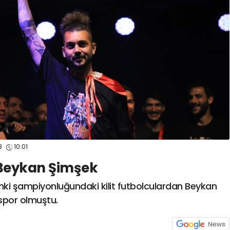
spor41
#
kocaelispo
23
10:01
 Beykan Şimşek
ki şampiyonluğundaki kilit futbolculardan Beykan
ğspor olmuştu.