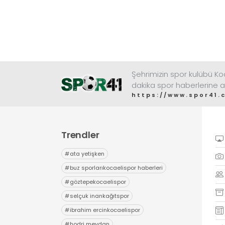
Şehrimizin spor kulübü K
dakika spor haberlerine a
https://www.spor41.
Trendler
#
ata yetişken
#
buz sporlarıkocaelispor haberleri
#
göztepekocaelispor
#
selçuk inankağıtspor
#
ibrahim ercinkocaelispor
#
hodri meydan