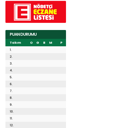
PUAN DURUMU
Takım
O
G
B
M
P
1.
2.
3.
4.
5.
6.
7.
8.
9.
10.
11.
12.