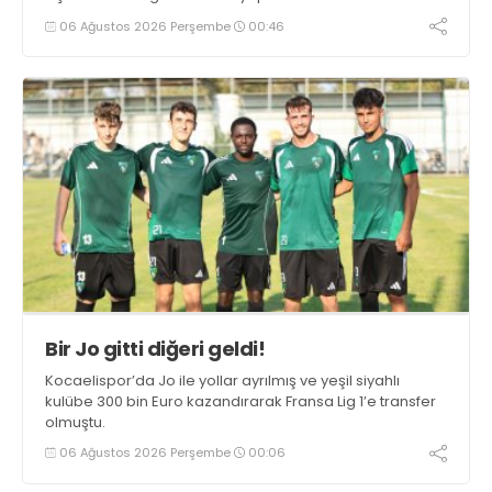
06 Ağustos 2026 Perşembe
00:46
Bir Jo gitti diğeri geldi!
Kocaelispor’da Jo ile yollar ayrılmış ve yeşil siyahlı
kulübe 300 bin Euro kazandırarak Fransa Lig 1’e transfer
olmuştu.
06 Ağustos 2026 Perşembe
00:06