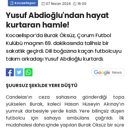
Kocaelispor
07 Nisan 2024
16:00
info@spor41.com
Yusuf Abdioğlu'ndan hayat
kurtaran hamle!
Kocaelispor’da Burak Öksüz, Çorum Futbol
Kulübü maçının 69. dakikasında talihsiz bir
sakatlık geçirdi. Dili boğazına kaçan futbolcuyu
takım arkadaşı Yusuf Abdioğlu kurtardı.
ŞUURSUZ ŞEKİLDE YERE DÜŞTÜ
Candeias’ın ceza sahasına gönderdiği topa
yükselen Burak, kaleci Hasan Hüseyin Akınay’ın
yumruk darbesiyle yerde kaldı. Yere bilinçsiz düşen
futbolcu için sahaya ambülans çağrıldı. İlk
müdahalesi daha içinde yapılan Burak Öksüz bir süre