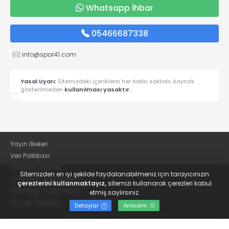
Whatsapp İhbar
05466687338
info@spor41.com
Yasal Uyarı:
Sitemizdeki içeriklerin her hakkı saklıdır, kaynak
gösterilmeden
kullanılması yasaktır.
Yayın İlkeleri
Veri Politikası
Kullanım Şartları
Sitemizden en iyi şekilde faydalanabilmeniz için tarayıcınızın
KVKK Aydınlatma Metni
çerezlerini kullanmaktayız,
sitemizi kullanarak çerezleri kabul
KVKK Bilgi Talep Formu
etmiş saylırsınız.
Kocaeli Gazetesi
Detaylar
Anladım
© 2022
Güncel Kocaelispor Haberleri ve Spor Haberleri | Spor41