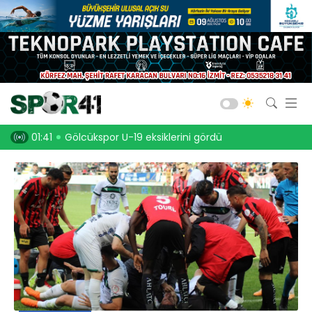
Kocaelispor
Amatör Futbol
Gölcük
U-19 eksiklerini gördü
01:26
Yenal Aldırmaz Kocaelispor’da!
Bld. Derince
Darıca GB.
Salon Sporları
Okul Sporları
Web TV
Galeri
Yazarlar