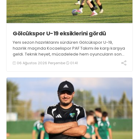
Gölcükspor U-19 eksiklerini gördü
Yeni sezon hazırlıklarını sürdüren Gölcükspor U-19,
hazırlık maçında Kocaelispor PAF Takımı ile karşı karşıya
geldi. Teknik heyet, mücadelede hem oyuncuların son
durumunu görme hem de takımın eksiklerini tespit etme
06 Ağustos 2026 Perşembe
01:41
fırsatı buldu.