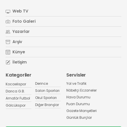
Web TV
Foto Galeri
Yazarlar
Arşiv
Künye
İletişim
Kategoriler
Servisler
Derince
Yol ve Trafik
Kocaelispor
Nöbetçi Eczaneler
Salon Sporları
Darıca G.B.
Hava Durumu
Okul Sporları
Amatör Futbol
Puan Durumu
Diğer Branşlar
Gölcükspor
Gazete Manşetleri
Günlük Burçlar