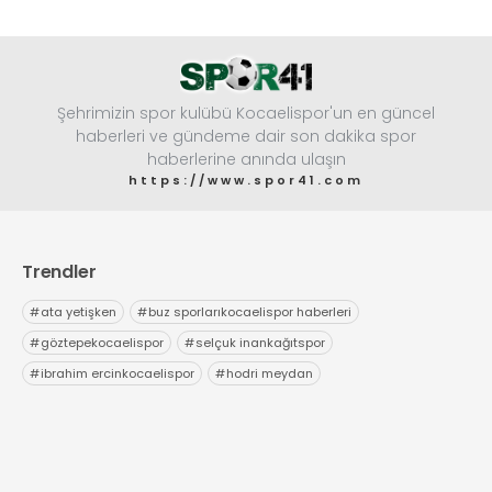
Şehrimizin spor kulübü Kocaelispor'un en güncel
haberleri ve gündeme dair son dakika spor
haberlerine anında ulaşın
https://www.spor41.com
Trendler
#
ata yetişken
#
buz sporlarıkocaelispor haberleri
#
göztepekocaelispor
#
selçuk inankağıtspor
#
ibrahim ercinkocaelispor
#
hodri meydan