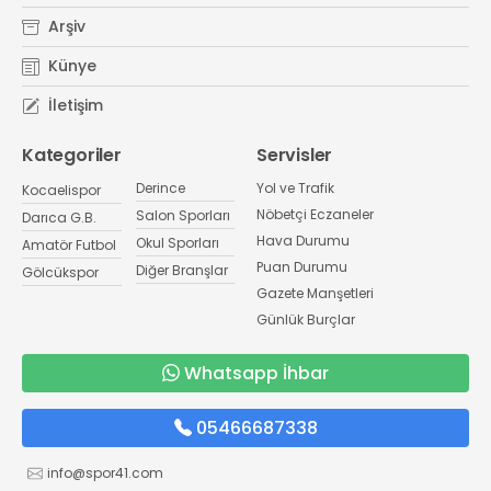
Arşiv
Künye
İletişim
Kategoriler
Servisler
Derince
Yol ve Trafik
Kocaelispor
Nöbetçi Eczaneler
Salon Sporları
Darıca G.B.
Hava Durumu
Okul Sporları
Amatör Futbol
Puan Durumu
Diğer Branşlar
Gölcükspor
Gazete Manşetleri
Günlük Burçlar
Whatsapp İhbar
05466687338
info@spor41.com