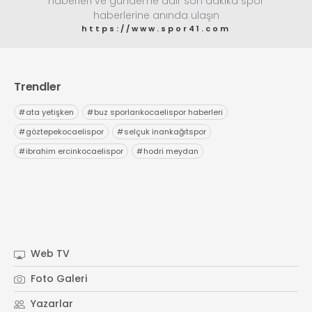
haberleri ve gündeme dair son dakika spor
haberlerine anında ulaşın
info@spor41.com
https://www.spor41.com
Trendler
#
ata yetişken
#
buz sporlarıkocaelispor haberleri
#
göztepekocaelispor
#
selçuk inankağıtspor
#
ibrahim ercinkocaelispor
#
hodri meydan
Web TV
Foto Galeri
Yazarlar