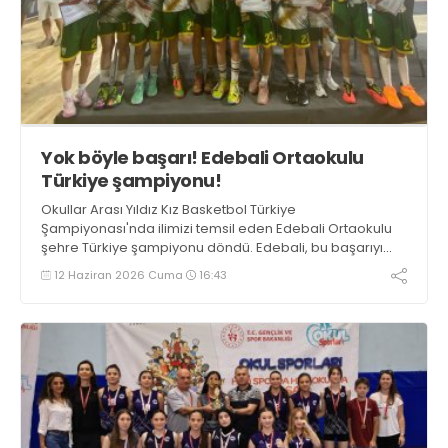
Yok böyle başarı! Edebali Ortaokulu
Türkiye şampiyonu!
Okullar Arası Yıldız Kız Basketbol Türkiye
Şampiyonası'nda ilimizi temsil eden Edebali Ortaokulu
şehre Türkiye şampiyonu döndü. Edebali, bu başarıyı
elde eden Kocaeli’deki ilk okul oldu.
12 Haziran 2026 Cuma
16:43