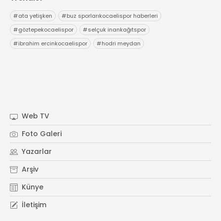
#
ata yetişken
#
buz sporlarıkocaelispor haberleri
#
göztepekocaelispor
#
selçuk inankağıtspor
#
ibrahim ercinkocaelispor
#
hodri meydan
Web TV
Foto Galeri
Yazarlar
Arşiv
Künye
İletişim