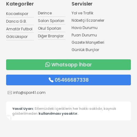
Kategoriler
Servisler
Derince
Yol ve Trafik
Kocaelispor
Nöbetçi Eczaneler
Salon Sporları
Darıca G.B.
Hava Durumu
Okul Sporları
Amatör Futbol
Puan Durumu
Diğer Branşlar
Gölcükspor
Gazete Manşetleri
Günlük Burçlar
Whatsapp İhbar
05466687338
info@spor41.com
Yasal Uyarı:
Sitemizdeki içeriklerin her hakkı saklıdır, kaynak
gösterilmeden
kullanılması yasaktır.