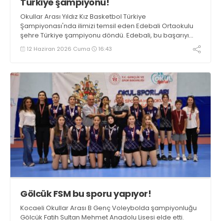
Türkiye şampiyonu!
Okullar Arası Yıldız Kız Basketbol Türkiye
Şampiyonası'nda ilimizi temsil eden Edebali Ortaokulu
şehre Türkiye şampiyonu döndü. Edebali, bu başarıyı
elde eden Kocaeli’deki ilk okul oldu.
12 Haziran 2026 Cuma
16:43
Gölcük FSM bu sporu yapıyor!
Kocaeli Okullar Arası B Genç Voleybolda şampiyonluğu
Gölcük Fatih Sultan Mehmet Anadolu Lisesi elde etti.