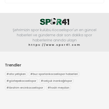
Şehrimizin spor kulübü Kocaelispor'un en güncel
haberleri ve gündeme dair son dakika spor
haberlerine anında ulaşın
https://www.spor41.com
Trendler
#
ata yetişken
#
buz sporlarıkocaelispor haberleri
#
göztepekocaelispor
#
selçuk inankağıtspor
#
ibrahim ercinkocaelispor
#
hodri meydan