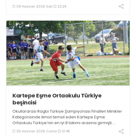
09 Haziran 2026 Salı
23:29
Kartepe Eşme Ortaokulu Türkiye
beşincisi
Okullararası Ragbi Türkiye Şampiyonası Finalleri Minikler
Kategorisinde ilimizi temsil eden Kartepe Eşme
Ortaokulu Türkiye’nin en iyi 8 takımı arasına girmişti.
Önce Batman'ı 5-0 ardından Tokat'ı deviren ekibimiz
05 Haziran 2026 Cuma
12:48
Türkiye beşincisi oldu.