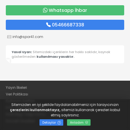
Whatsapp İhbar
05466687338
info@spor41.com
Yasal Uyarı:
Sitemizdeki içeriklerin her hakkı saklıdır, kaynak
gösterilmeden
kullanılması yasaktır.
Yayın İlkeleri
Veri Politikası
Kullanım Şartları
Sitemizden en iyi şekilde faydalanabilmeniz için tarayıcınızın
KVKK Aydınlatma Metni
çerezlerini kullanmaktayız,
sitemizi kullanarak çerezleri kabul
KVKK Bilgi Talep Formu
etmiş saylırsınız.
Kocaeli Gazetesi
Detaylar
Anladım