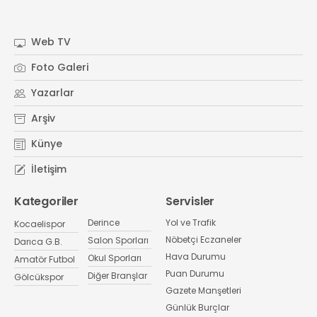
Web TV
Foto Galeri
Yazarlar
Arşiv
Künye
İletişim
Kategoriler
Servisler
Derince
Yol ve Trafik
Kocaelispor
Nöbetçi Eczaneler
Salon Sporları
Darıca G.B.
Hava Durumu
Okul Sporları
Amatör Futbol
Puan Durumu
Diğer Branşlar
Gölcükspor
Gazete Manşetleri
Günlük Burçlar