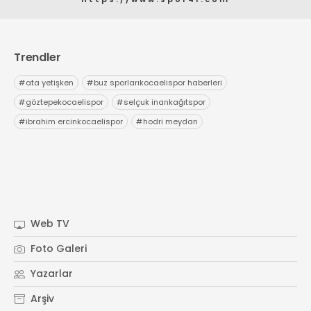
Trendler
#
ata yetişken
#
buz sporlarıkocaelispor haberleri
#
göztepekocaelispor
#
selçuk inankağıtspor
#
ibrahim ercinkocaelispor
#
hodri meydan
Web TV
Foto Galeri
Yazarlar
Arşiv