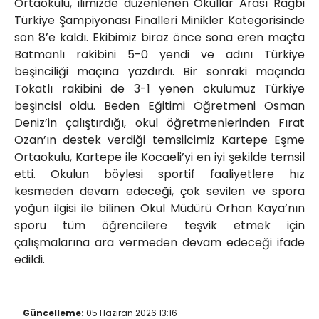
Ortaokulu, ilimizde düzenlenen Okullar Arası Ragbi
Türkiye Şampiyonası Finalleri Minikler Kategorisinde
son 8’e kaldı. Ekibimiz biraz önce sona eren maçta
Batmanlı rakibini 5-0 yendi ve adını Türkiye
beşinciliği maçına yazdırdı. Bir sonraki maçında
Tokatlı rakibini de 3-1 yenen okulumuz Türkiye
beşincisi oldu. Beden Eğitimi Öğretmeni Osman
Deniz’in çalıştırdığı, okul öğretmenlerinden Fırat
Ozan’ın destek verdiği temsilcimiz Kartepe Eşme
Ortaokulu, Kartepe ile Kocaeli’yi en iyi şekilde temsil
etti. Okulun böylesi sportif faaliyetlere hız
kesmeden devam edeceği, çok sevilen ve spora
yoğun ilgisi ile bilinen Okul Müdürü Orhan Kaya’nın
sporu tüm öğrencilere teşvik etmek için
çalışmalarına ara vermeden devam edeceği ifade
edildi.
Güncelleme:
05 Haziran 2026 13:16