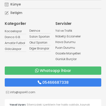
Künye
İletişim
Kategoriler
Servisler
Derince
Yol ve Trafik
Kocaelispor
Nöbetçi Eczaneler
Salon Sporları
Darıca G.B.
Hava Durumu
Okul Sporları
Amatör Futbol
Puan Durumu
Diğer Branşlar
Gölcükspor
Gazete Manşetleri
Günlük Burçlar
Whatsapp İhbar
05466687338
info@spor41.com
Yasal Uyarı:
Sitemizdeki içeriklerin her hakkı saklıdır, kaynak