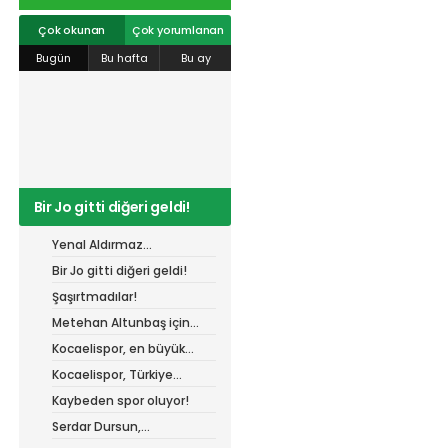
r
#
gökhan
mert cengiz
#
engin koyun
#
fırat
info@spor41.com
değirmenci
gülspor41
#
kocaelispor
#
mert
Çok okunan
Çok yorumlanan
cengiz
#
erdem övüç
#
gençlerbirliği
Bugün
Bu hafta
Bu ay
#
eleke
#
lua lua
#
barış alıcı
#
metin diyadinspor41
#
erdem övüç
#
kocaelispor
#
beykan şimşek
Bir Jo gitti diğeri geldi!
Yenal Aldırmaz
Kocaelispor’da!
Bir Jo gitti diğeri geldi!
Şaşırtmadılar!
Metehan Altunbaş için
resmi açıklama bekleniyor
Kocaelispor, en büyük
gücü taraftarı ile
Kocaelispor, Türkiye
buluşuyor!
Kupası'ndaki ilk maçını
Kaybeden spor oluyor!
hangi turda oynayacak?
Serdar Dursun,
Kocaelispor’dan 15 dikişlik