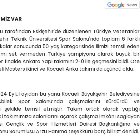
İMİZ VAR
u tarafından Eskişehir'de düzenlenen Türkiye Veteranlar
ehir Teknik Üniversitesi Spor Salonu'nda toplam 6 farklı
lar sonucunda 50 yaş kategorisinde ilimizi temsil eden
ımı set vermeden Türkiye şampiyonu olarak büyük bir
er finalde Ankara Yapı takımını 2-0 ile geçmesini bildi. Öte
i Masters ikinci ve Kocaeli Anka takımı da üçüncü oldu.
024 Eylül ayıdan bu yana Kocaeli Büyükşehir Belediyesine
bilek Spor Salonu’nda çalışmalarını sürdürdü ve
i şekilde temsil etmiştir. Takım ortak olarak yaptığı
l takımımıza salonlarını açarak çalışma imkânı sağlayan
si Gençlik ve Spor Hizmetleri Dairesi Başkanlığına ve
nu Sorumlusu Arzu Hanıma teşekkürü borç biliriz” denildi.