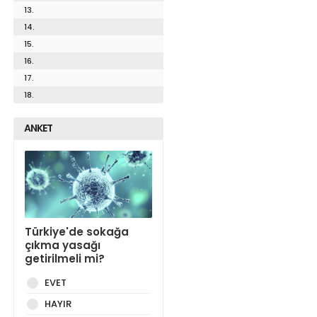
13.
14.
15.
16.
17.
18.
ANKET
Türkiye'de sokağa
çıkma yasağı
getirilmeli mi?
EVET
HAYIR