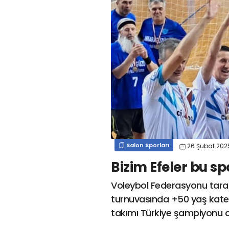
#
kocaelispor
#
gökhan
mert cengiz
#
engin koyun
#
fırat
değirmenci
gülspor41
#
kocaelispor
#
mert
cengiz
#
erdem övüç
#
gençlerbirliği
#
eleke
#
lua lua
#
barış alıcı
#
metin diyadinspor41
#
erdem övüç
#
kocaelispor
#
beykan şimşek
Salon Sporları
26 Şubat 20
Bizim Efeler bu sp
Voleybol Federasyonu taraf
turnuvasında +50 yaş kateg
takımı Türkiye şampiyonu ol