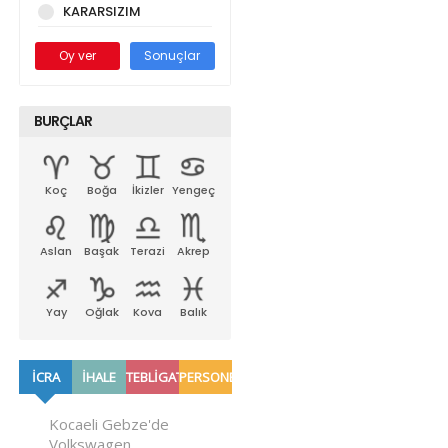
KARARSIZIM
Oy ver
Sonuçlar
BURÇLAR
Koç
Boğa
İkizler
Yengeç
Aslan
Başak
Terazi
Akrep
Yay
Oğlak
Kova
Balık