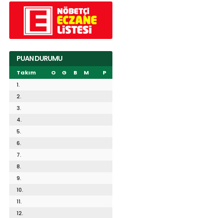
PUAN DURUMU
Takım
O
G
B
M
P
1.
2.
3.
4.
5.
6.
7.
8.
9.
10.
11.
12.