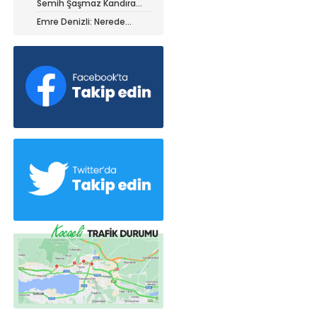
Semih Şaşmaz Kandıra
iz ile ayrıldı!
Gençlerbirliği’nde devam
Emre Denizli: Nerede
dedi!
olduğumuzu gördük