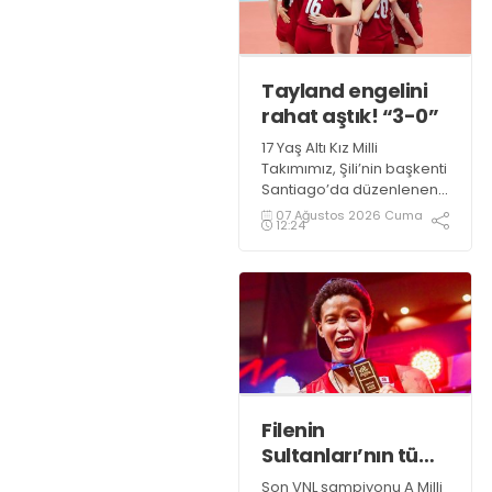
Tayland engelini
rahat aştık! “3-0”
17 Yaş Altı Kız Milli
Takımımız, Şili’nin başkenti
Santiago’da düzenlenen
2026 FIVB U17 Kızlar Dünya
07 Ağustos 2026 Cuma
12:24
Şampiyonası’na
galibiyetle başladı.
Filenin
Sultanları’nın tüm
maçları 19.00’da
Son VNL şampiyonu A Milli