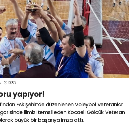
spor41
#
kocaelispo
25
13:03
oru yapıyor!
ından Eskişehir’de düzenlenen Voleybol Veteranlar
orisinde ilimizi temsil eden Kocaeli Gölcük Veteran
arak büyük bir başarıya imza attı.