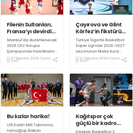
Filenin Sultanları,
Çayırova ve Glint
Fransa’yı devirdi!
Körfez’in fikstürü
“3-1”
belli oldu!
İstanbul'da düzenlenecek
Türkiye Sigorta Basketbol
2026 CEV Avrupa
Süper Ligi’nde 2026-2027
Şampiyonası hazırlıklarını
sezonunun fikstür kura
Antalya'da Gloria Sports
çekimi gerçekleştirildi.
07 Ağustos 2026 Cuma
07 Ağustos 2026 Cuma
11:30
10:37
Arena'da sürdüren A Milli
Kadın Voleybol Takımımız,
Fransa ile oynadığı hazırlık
maçından 3-1 galip ayrıldı.
Bu kızlar harika!
Kağıtspor çok
güçlü bir kadro
U16 Kadın Milli Takımımız,
kuruyor!
namağlup Balkan
Erkekler Basketbol 2.