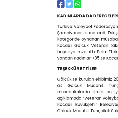
KADINLARDA DA DERECELER
Türkiye Voleybol Federasyon
Şampiyonası sona erdi. Eskiş
kategoride oynanan müsabaka
Kocaeli Gölcük Veteran tak
başarıya imza attı. Bizim Efel
yandan Kadınlar +35’te Kocael
TEŞEKKÜR ETTİLER
Gölcük’te kurulan ekibimiz 2
ait Gölcük Mücahit Tunç
müsabakalarda ilimizi en iy
açıklamada “Veteran voleybo
Kocaeli Büyükşehir Belediye
Gölcük Mücahit Tunçbilek Salo