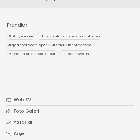
Trendler
#
ata yetişken
#
buz sporlarıkocaelispor haberleri
#
göztepekocaelispor
#
selçuk inankağıtspor
#
ibrahim ercinkocaelispor
#
hodri meydan
Web TV
Foto Galeri
Yazarlar
Arşiv