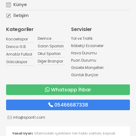
Künye
İletişim
Kategoriler
Servisler
Derince
Yol ve Trafik
Kocaelispor
Nöbetçi Eczaneler
Salon Sporları
Darıca G.B.
Hava Durumu
Okul Sporları
Amatör Futbol
Puan Durumu
Diğer Branşlar
Gölcükspor
Gazete Manşetleri
Günlük Burçlar
Whatsapp İhbar
05466687338
info@spor41.com
Yasal Uyarı:
Sitemizdeki içeriklerin her hakkı saklıdır, kaynak