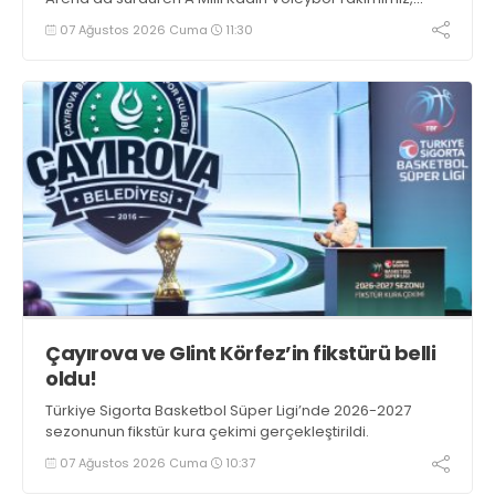
Fransa ile oynadığı hazırlık maçından 3-1 galip ayrıldı.
07 Ağustos 2026 Cuma
11:30
Çayırova ve Glint Körfez’in fikstürü belli
oldu!
Türkiye Sigorta Basketbol Süper Ligi’nde 2026-2027
sezonunun fikstür kura çekimi gerçekleştirildi.
07 Ağustos 2026 Cuma
10:37