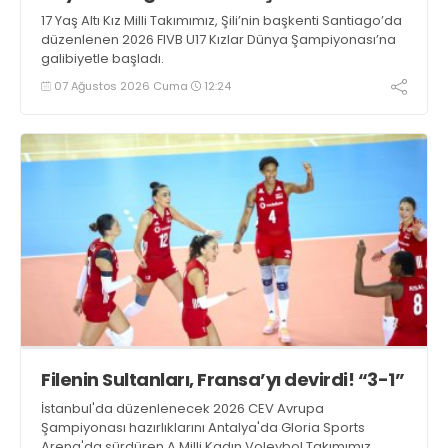
17 Yaş Altı Kız Milli Takımımız, Şili’nin başkenti Santiago’da
düzenlenen 2026 FIVB U17 Kızlar Dünya Şampiyonası’na
galibiyetle başladı.
07 Ağustos 2026 Cuma
12:24
Filenin Sultanları, Fransa’yı devirdi! “3-1”
İstanbul'da düzenlenecek 2026 CEV Avrupa
Şampiyonası hazırlıklarını Antalya'da Gloria Sports
Arena'da sürdüren A Milli Kadın Voleybol Takımımız,