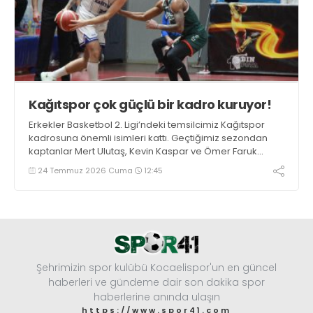
Kağıtspor çok güçlü bir kadro kuruyor!
Erkekler Basketbol 2. Ligi’ndeki temsilcimiz Kağıtspor
kadrosuna önemli isimleri kattı. Geçtiğimiz sezondan
kaptanlar Mert Ulutaş, Kevin Kaspar ve Ömer Faruk
Ermat ile yola devam edildi. Takıma 3 oyuncu daha
24 Temmuz 2026 Cuma
12:45
eklenecek.
Şehrimizin spor kulübü Kocaelispor'un en güncel
haberleri ve gündeme dair son dakika spor
haberlerine anında ulaşın
https://www.spor41.com