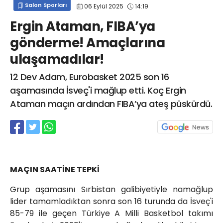
Salon Sporları
06 Eylül 2025
14:19
info@spor41.com
Ergin Ataman, FIBA’ya
gönderme! Amaçlarına
ulaşamadılar!
12 Dev Adam, Eurobasket 2025 son 16
aşamasında İsveç'i mağlup etti. Koç Ergin
Ataman maçın ardından FIBA’ya ateş püskürdü.
MAÇIN SAATİNE TEPKİ
Grup aşamasını Sırbistan galibiyetiyle namağlup
lider tamamladıktan sonra son 16 turunda da İsveç'i
85-79 ile geçen Türkiye A Milli Basketbol takımı