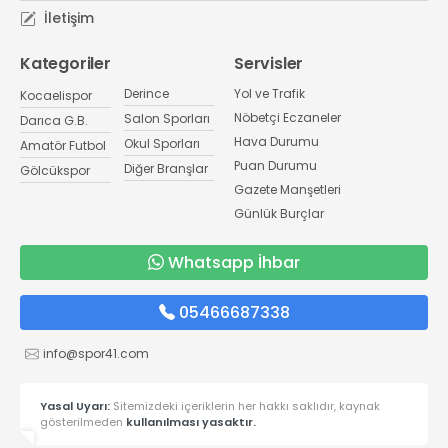
İletişim
Kategoriler
Servisler
Derince
Yol ve Trafik
Kocaelispor
Nöbetçi Eczaneler
Salon Sporları
Darıca G.B.
Hava Durumu
Okul Sporları
Amatör Futbol
Puan Durumu
Diğer Branşlar
Gölcükspor
Gazete Manşetleri
Günlük Burçlar
Whatsapp İhbar
05466687338
info@spor41.com
Yasal Uyarı:
Sitemizdeki içeriklerin her hakkı saklıdır, kaynak
gösterilmeden
kullanılması yasaktır.