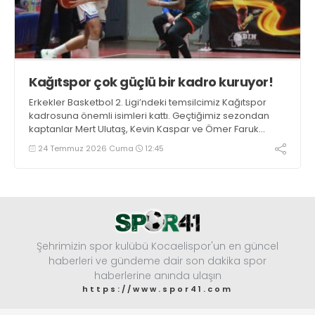
Kağıtspor çok güçlü bir kadro kuruyor!
Erkekler Basketbol 2. Ligi’ndeki temsilcimiz Kağıtspor
kadrosuna önemli isimleri kattı. Geçtiğimiz sezondan
kaptanlar Mert Ulutaş, Kevin Kaspar ve Ömer Faruk
Ermat ile yola devam edildi. Takıma 3 oyuncu daha
24 Temmuz 2026 Cuma
12:45
eklenecek.
Şehrimizin spor kulübü Kocaelispor'un en güncel
haberleri ve gündeme dair son dakika spor
haberlerine anında ulaşın
https://www.spor41.com