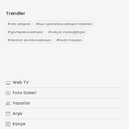
Trendler
#
ata yetişken
#
buz sporlarıkocaelispor haberleri
#
göztepekocaelispor
#
selçuk inankağıtspor
#
ibrahim ercinkocaelispor
#
hodri meydan
Web TV
Foto Galeri
Yazarlar
Arşiv
Künye