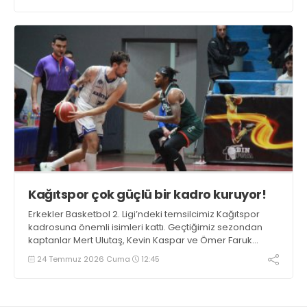
Kağıtspor çok güçlü bir kadro kuruyor!
Erkekler Basketbol 2. Ligi’ndeki temsilcimiz Kağıtspor
kadrosuna önemli isimleri kattı. Geçtiğimiz sezondan
kaptanlar Mert Ulutaş, Kevin Kaspar ve Ömer Faruk
Ermat ile yola devam edildi. Takıma 3 oyuncu daha
24 Temmuz 2026 Cuma
12:45
eklenecek.