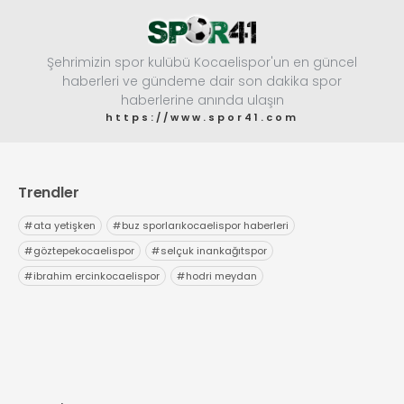
Şehrimizin spor kulübü Kocaelispor'un en güncel
haberleri ve gündeme dair son dakika spor
haberlerine anında ulaşın
https://www.spor41.com
Trendler
#
ata yetişken
#
buz sporlarıkocaelispor haberleri
#
göztepekocaelispor
#
selçuk inankağıtspor
#
ibrahim ercinkocaelispor
#
hodri meydan