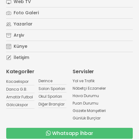
Web TV
Foto Galeri
Yazarlar
Arşiv
Künye
İletişim
Kategoriler
Servisler
Derince
Yol ve Trafik
Kocaelispor
Nöbetçi Eczaneler
Salon Sporları
Darıca G.B.
Hava Durumu
Okul Sporları
Amatör Futbol
Puan Durumu
Diğer Branşlar
Gölcükspor
Gazete Manşetleri
Günlük Burçlar
Whatsapp İhbar