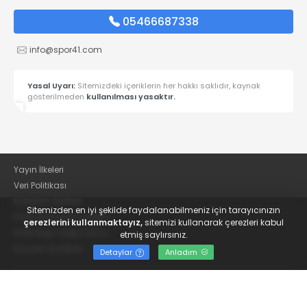
05466687338
info@spor41.com
Yasal Uyarı:
Sitemizdeki içeriklerin her hakkı saklıdır, kaynak
gösterilmeden
kullanılması yasaktır.
Yayın İlkeleri
Veri Politikası
Kullanım Şartları
Sitemizden en iyi şekilde faydalanabilmeniz için tarayıcınızın
KVKK Aydınlatma Metni
çerezlerini kullanmaktayız,
sitemizi kullanarak çerezleri kabul
KVKK Bilgi Talep Formu
etmiş saylırsınız.
Kocaeli Gazetesi
Detaylar
Anladım
© 2022
Güncel Kocaelispor Haberleri ve Spor Haberleri | Spor41
- Tüm hakları saklıdır.