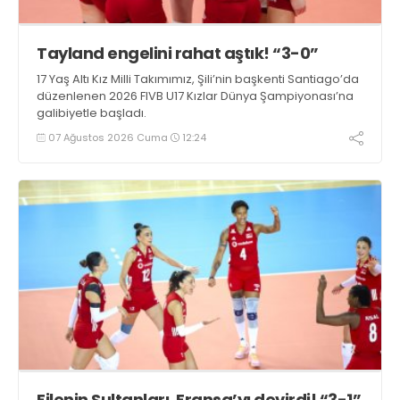
Tayland engelini rahat aştık! “3-0”
17 Yaş Altı Kız Milli Takımımız, Şili’nin başkenti Santiago’da
düzenlenen 2026 FIVB U17 Kızlar Dünya Şampiyonası’na
galibiyetle başladı.
07 Ağustos 2026 Cuma
12:24
Filenin Sultanları, Fransa’yı devirdi! “3-1”