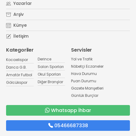
Yazarlar
Arşiv
Künye
İletişim
Kategoriler
Servisler
Derince
Yol ve Trafik
Kocaelispor
Nöbetçi Eczaneler
Salon Sporları
Darıca G.B.
Hava Durumu
Okul Sporları
Amatör Futbol
Puan Durumu
Diğer Branşlar
Gölcükspor
Gazete Manşetleri
Günlük Burçlar
Whatsapp İhbar
05466687338