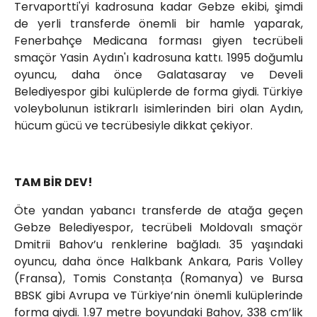
Tervaportti'yi kadrosuna kadar Gebze ekibi, şimdi
de yerli transferde önemli bir hamle yaparak,
Fenerbahçe Medicana forması giyen tecrübeli
smaçör Yasin Aydın'ı kadrosuna kattı. 1995 doğumlu
oyuncu, daha önce Galatasaray ve Develi
Belediyespor gibi kulüplerde de forma giydi. Türkiye
voleybolunun istikrarlı isimlerinden biri olan Aydın,
hücum gücü ve tecrübesiyle dikkat çekiyor.
TAM BİR DEV!
Öte yandan yabancı transferde de atağa geçen
Gebze Belediyespor, tecrübeli Moldovalı smaçör
Dmitrii Bahov’u renklerine bağladı. 35 yaşındaki
oyuncu, daha önce Halkbank Ankara, Paris Volley
(Fransa), Tomis Constanța (Romanya) ve Bursa
BBSK gibi Avrupa ve Türkiye’nin önemli kulüplerinde
forma giydi. 1.97 metre boyundaki Bahov, 338 cm’lik