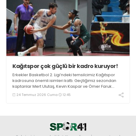
Kağıtspor çok güçlü bir kadro kuruyor!
Erkekler Basketbol 2. Ligi’ndeki temsilcimiz Kağıtspor
kadrosuna önemli isimleri kattı. Geçtiğimiz sezondan
kaptanlar Mert Ulutaş, Kevin Kaspar ve Ömer Faruk
Ermat ile yola devam edildi. Takıma 3 oyuncu daha
24 Temmuz 2026 Cuma
12:45
eklenecek.