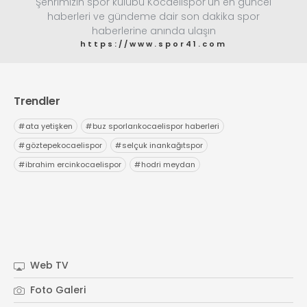
Şehrimizin spor kulübü Kocaelispor'un en güncel
haberleri ve gündeme dair son dakika spor
haberlerine anında ulaşın
https://www.spor41.com
Trendler
#
ata yetişken
#
buz sporlarıkocaelispor haberleri
#
göztepekocaelispor
#
selçuk inankağıtspor
#
ibrahim ercinkocaelispor
#
hodri meydan
Web TV
Foto Galeri