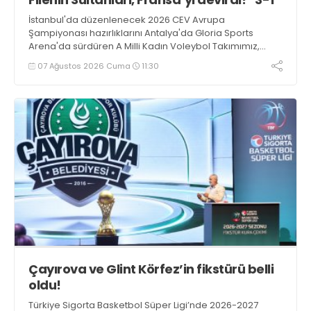
İstanbul'da düzenlenecek 2026 CEV Avrupa
Şampiyonası hazırlıklarını Antalya'da Gloria Sports
Arena'da sürdüren A Milli Kadın Voleybol Takımımız,
Fransa ile oynadığı hazırlık maçından 3-1 galip ayrıldı.
07 Ağustos 2026 Cuma
11:30
Çayırova ve Glint Körfez’in fikstürü belli
oldu!
Türkiye Sigorta Basketbol Süper Ligi’nde 2026-2027