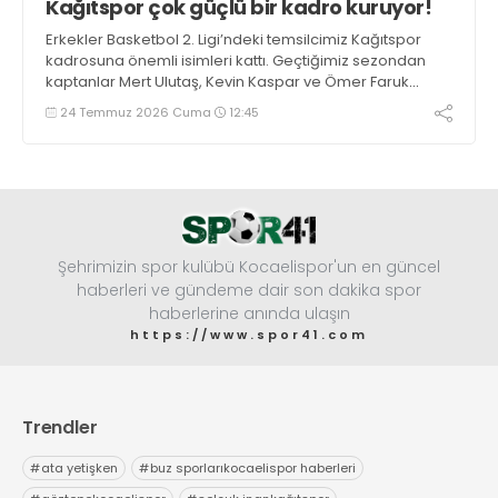
Kağıtspor çok güçlü bir kadro kuruyor!
Erkekler Basketbol 2. Ligi’ndeki temsilcimiz Kağıtspor
kadrosuna önemli isimleri kattı. Geçtiğimiz sezondan
kaptanlar Mert Ulutaş, Kevin Kaspar ve Ömer Faruk
Ermat ile yola devam edildi. Takıma 3 oyuncu daha
24 Temmuz 2026 Cuma
12:45
eklenecek.
Şehrimizin spor kulübü Kocaelispor'un en güncel
haberleri ve gündeme dair son dakika spor
haberlerine anında ulaşın
https://www.spor41.com
Trendler
#
ata yetişken
#
buz sporlarıkocaelispor haberleri