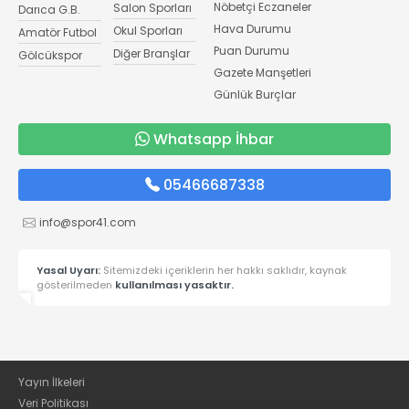
Nöbetçi Eczaneler
Salon Sporları
Darıca G.B.
Hava Durumu
Okul Sporları
Amatör Futbol
Puan Durumu
Diğer Branşlar
Gölcükspor
Gazete Manşetleri
Günlük Burçlar
Whatsapp İhbar
05466687338
info@spor41.com
Yasal Uyarı:
Sitemizdeki içeriklerin her hakkı saklıdır, kaynak
gösterilmeden
kullanılması yasaktır.
Yayın İlkeleri
Veri Politikası