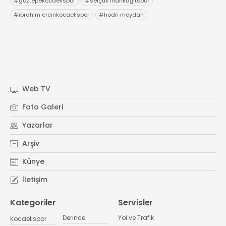
#
göztepekocaelispor
#
selçuk inankağıtspor
#
ibrahim ercinkocaelispor
#
hodri meydan
Web TV
Foto Galeri
Yazarlar
Arşiv
Künye
İletişim
Kategoriler
Servisler
Derince
Yol ve Trafik
Kocaelispor