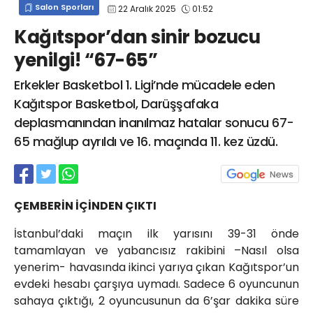
Salon Sporları
22 Aralık 2025
01:52
info@spor41.com
Kağıtspor’dan sinir bozucu
yenilgi! “67-65”
Erkekler Basketbol 1. Ligi’nde mücadele eden
Kağıtspor Basketbol, Darüşşafaka
deplasmanından inanılmaz hatalar sonucu 67-
65 mağlup ayrıldı ve 16. maçında 11. kez üzdü.
ÇEMBERİN İÇİNDEN ÇIKTI
İstanbul’daki maçın ilk yarısını 39-31 önde
tamamlayan ve yabancısız rakibini –Nasıl olsa
yenerim- havasında ikinci yarıya çıkan Kağıtspor’un
evdeki hesabı çarşıya uymadı. Sadece 6 oyuncunun
sahaya çıktığı, 2 oyuncusunun da 6’şar dakika süre