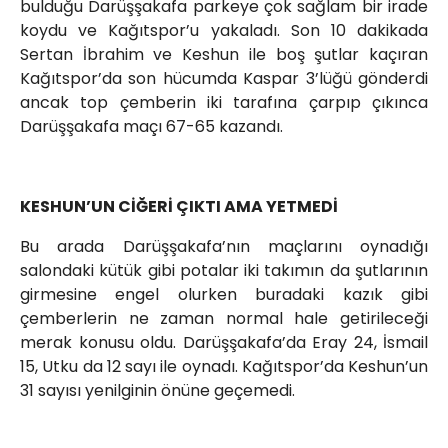
bulduğu Darüşşakafa parkeye çok sağlam bir irade
koydu ve Kağıtspor’u yakaladı. Son 10 dakikada
Sertan İbrahim ve Keshun ile boş şutlar kaçıran
Kağıtspor’da son hücumda Kaspar 3’lüğü gönderdi
ancak top çemberin iki tarafına çarpıp çıkınca
Darüşşakafa maçı 67-65 kazandı.
KESHUN’UN CİĞERİ ÇIKTI AMA YETMEDİ
Bu arada Darüşşakafa’nın maçlarını oynadığı
salondaki kütük gibi potalar iki takımın da şutlarının
girmesine engel olurken buradaki kazık gibi
çemberlerin ne zaman normal hale getirileceği
merak konusu oldu. Darüşşakafa’da Eray 24, İsmail
15, Utku da 12 sayı ile oynadı. Kağıtspor’da Keshun’un
31 sayısı yenilginin önüne geçemedi.