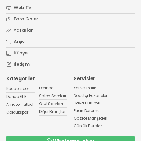
Web TV
Foto Galeri
Yazarlar
Arşiv
Künye
İletişim
Kategoriler
Servisler
Derince
Yol ve Trafik
Kocaelispor
Nöbetçi Eczaneler
Salon Sporları
Darıca G.B.
Hava Durumu
Okul Sporları
Amatör Futbol
Puan Durumu
Diğer Branşlar
Gölcükspor
Gazete Manşetleri
Günlük Burçlar