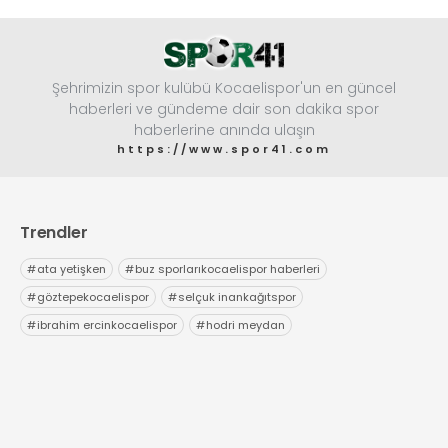
Şehrimizin spor kulübü Kocaelispor'un en güncel
haberleri ve gündeme dair son dakika spor
haberlerine anında ulaşın
https://www.spor41.com
Trendler
#
ata yetişken
#
buz sporlarıkocaelispor haberleri
#
göztepekocaelispor
#
selçuk inankağıtspor
#
ibrahim ercinkocaelispor
#
hodri meydan