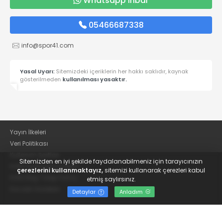
Whatsapp İhbar
05466687338
info@spor41.com
Yasal Uyarı:
Sitemizdeki içeriklerin her hakkı saklıdır, kaynak
gösterilmeden
kullanılması yasaktır.
Yayın İlkeleri
Veri Politikası
Kullanım Şartları
Sitemizden en iyi şekilde faydalanabilmeniz için tarayıcınızın
KVKK Aydınlatma Metni
çerezlerini kullanmaktayız,
sitemizi kullanarak çerezleri kabul
KVKK Bilgi Talep Formu
etmiş saylırsınız.
Kocaeli Gazetesi
Detaylar
Anladım
© 2022
Güncel Kocaelispor Haberleri ve Spor Haberleri | Spor41