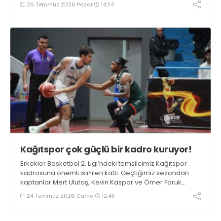
26 Temmuz 2026 Pazar
14:24
Kağıtspor çok güçlü bir kadro kuruyor!
Erkekler Basketbol 2. Ligi’ndeki temsilcimiz Kağıtspor
kadrosuna önemli isimleri kattı. Geçtiğimiz sezondan
kaptanlar Mert Ulutaş, Kevin Kaspar ve Ömer Faruk
Ermat ile yola devam edildi. Takıma 3 oyuncu daha
24 Temmuz 2026 Cuma
12:45
eklenecek.