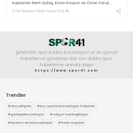
kaptanlar Mert Ulutaş, Kevin Kaspar ve Ömer Faruk
Ermat ile yola devam edildi. Takıma 3 oyuncu daha
24 Temmuz 2026 Cuma
12:45
eklenecek.
Şehrimizin spor kulübü Kocaelispor'un en güncel
haberleri ve gündeme dair son dakika spor
haberlerine anında ulaşın
https://www.spor41.com
Trendler
#
ata yetişken
#
buz sporlarıkocaelispor haberleri
#
göztepekocaelispor
#
selçuk inankağıtspor
#
ibrahim ercinkocaelispor
#
hodri meydan