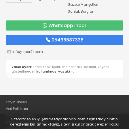
Gazete Manşetleri
Günlük Burçlar
Whatsapp İhbar
05466687338
info@spor41.com
Yasal Uyarı:
Sitemizdeki içeriklerin her hakkı saklıdır, kaynak
gösterilmeden
kullanılması yasaktır.
Yayın İlkeleri
Veri Politikası
Kullanım Şartları
Sitemizden en iyi şekilde faydalanabilmeniz için tarayıcınızın
KVKK Aydınlatma Metni
çerezlerini kullanmaktayız,
sitemizi kullanarak çerezleri kabul
KVKK Bilgi Talep Formu