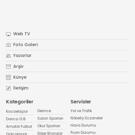
Web TV
Foto Galeri
Yazarlar
Arşiv
Künye
İletişim
Kategoriler
Servisler
Derince
Yol ve Trafik
Kocaelispor
Nöbetçi Eczaneler
Salon Sporları
Darıca G.B.
Hava Durumu
Okul Sporları
Amatör Futbol
Puan Durumu
Diğer Branşlar
Gölcükspor