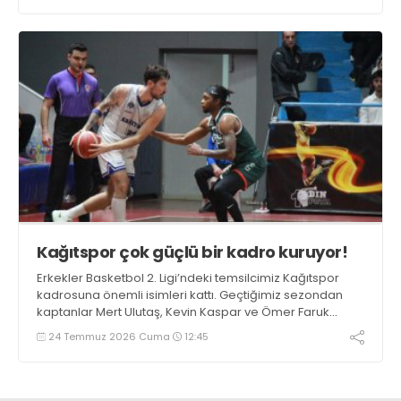
Kağıtspor çok güçlü bir kadro kuruyor!
Erkekler Basketbol 2. Ligi’ndeki temsilcimiz Kağıtspor
kadrosuna önemli isimleri kattı. Geçtiğimiz sezondan
kaptanlar Mert Ulutaş, Kevin Kaspar ve Ömer Faruk
Ermat ile yola devam edildi. Takıma 3 oyuncu daha
24 Temmuz 2026 Cuma
12:45
eklenecek.