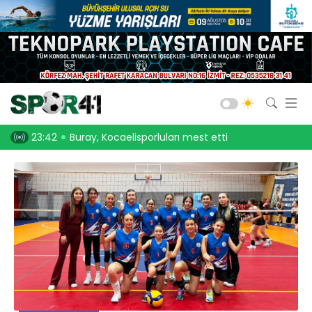
Kocaelispor
Amatör Futbol
Gölcük
, Kocaelisporluları mest etti
23:30
Onurcan Piri: Kocaeli Stadı’nın atmosferini
Bld. Derince
Darıca GB.
Salon Sporları
Okul Sporları
Web TV
Galeri
Yazarlar