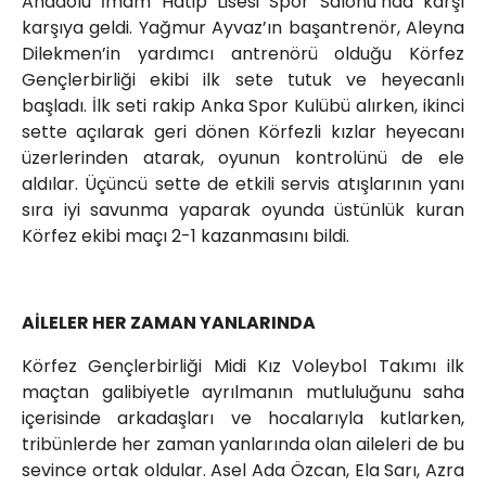
Anadolu İmam Hatip Lisesi Spor Salonu’nda karşı
karşıya geldi. Yağmur Ayvaz’ın başantrenör, Aleyna
Dilekmen’in yardımcı antrenörü olduğu Körfez
Gençlerbirliği ekibi ilk sete tutuk ve heyecanlı
başladı. İlk seti rakip Anka Spor Kulübü alırken, ikinci
sette açılarak geri dönen Körfezli kızlar heyecanı
üzerlerinden atarak, oyunun kontrolünü de ele
aldılar. Üçüncü sette de etkili servis atışlarının yanı
sıra iyi savunma yaparak oyunda üstünlük kuran
Körfez ekibi maçı 2-1 kazanmasını bildi.
AİLELER HER ZAMAN YANLARINDA
Körfez Gençlerbirliği Midi Kız Voleybol Takımı ilk
maçtan galibiyetle ayrılmanın mutluluğunu saha
içerisinde arkadaşları ve hocalarıyla kutlarken,
tribünlerde her zaman yanlarında olan aileleri de bu
sevince ortak oldular. Asel Ada Özcan, Ela Sarı, Azra