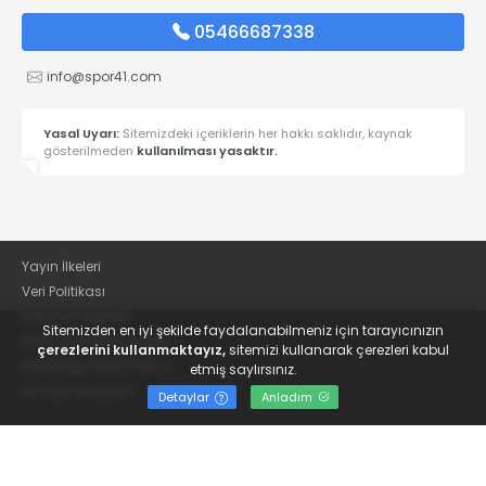
05466687338
info@spor41.com
Yasal Uyarı:
Sitemizdeki içeriklerin her hakkı saklıdır, kaynak
gösterilmeden
kullanılması yasaktır.
Yayın İlkeleri
Veri Politikası
Kullanım Şartları
Sitemizden en iyi şekilde faydalanabilmeniz için tarayıcınızın
KVKK Aydınlatma Metni
çerezlerini kullanmaktayız,
sitemizi kullanarak çerezleri kabul
KVKK Bilgi Talep Formu
etmiş saylırsınız.
Kocaeli Gazetesi
Detaylar
Anladım
© 2022
Güncel Kocaelispor Haberleri ve Spor Haberleri | Spor41
- Tüm hakları saklıdır.