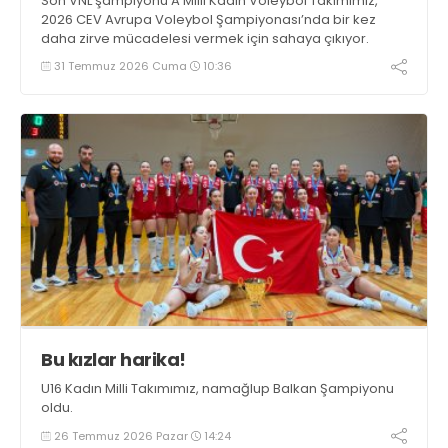
Son VNL şampiyonu A Milli Kadın Voleybol Takımımız,
2026 CEV Avrupa Voleybol Şampiyonası’nda bir kez
daha zirve mücadelesi vermek için sahaya çıkıyor.
31 Temmuz 2026 Cuma
10:36
Bu kızlar harika!
U16 Kadın Milli Takımımız, namağlup Balkan Şampiyonu
oldu.
26 Temmuz 2026 Pazar
14:24