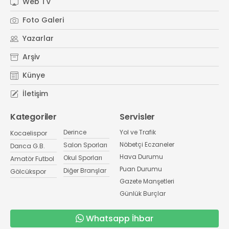
Web TV
Foto Galeri
Yazarlar
Arşiv
Künye
İletişim
Kategoriler
Servisler
Derince
Yol ve Trafik
Kocaelispor
Nöbetçi Eczaneler
Salon Sporları
Darıca G.B.
Hava Durumu
Okul Sporları
Amatör Futbol
Puan Durumu
Diğer Branşlar
Gölcükspor
Gazete Manşetleri
Günlük Burçlar
Whatsapp İhbar