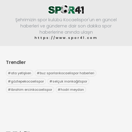
Şehrimizin spor kulübü Kocaelispor'un en güncel
haberleri ve gündeme dair son dakika spor
haberlerine anında ulaşın
https://www.spor41.com
Trendler
#
ata yetişken
#
buz sporlarıkocaelispor haberleri
#
göztepekocaelispor
#
selçuk inankağıtspor
#
ibrahim ercinkocaelispor
#
hodri meydan