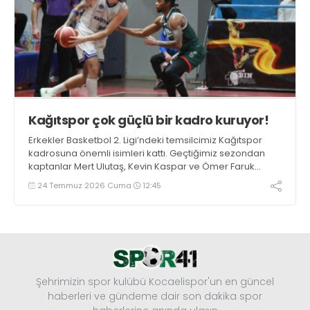
Kağıtspor çok güçlü bir kadro kuruyor!
Erkekler Basketbol 2. Ligi’ndeki temsilcimiz Kağıtspor
kadrosuna önemli isimleri kattı. Geçtiğimiz sezondan
kaptanlar Mert Ulutaş, Kevin Kaspar ve Ömer Faruk
Ermat ile yola devam edildi. Takıma 3 oyuncu daha
24 Temmuz 2026 Cuma
12:45
eklenecek.
Şehrimizin spor kulübü Kocaelispor'un en güncel
haberleri ve gündeme dair son dakika spor