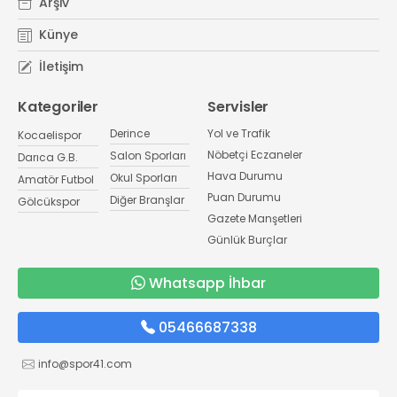
Arşiv
Künye
İletişim
Kategoriler
Servisler
Derince
Yol ve Trafik
Kocaelispor
Nöbetçi Eczaneler
Salon Sporları
Darıca G.B.
Hava Durumu
Okul Sporları
Amatör Futbol
Puan Durumu
Diğer Branşlar
Gölcükspor
Gazete Manşetleri
Günlük Burçlar
Whatsapp İhbar
05466687338
info@spor41.com