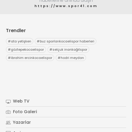
haberlerine anında ulaşın
https://www.spor41.com
Trendler
#
ata yetişken
#
buz sporlarıkocaelispor haberleri
#
göztepekocaelispor
#
selçuk inankağıtspor
#
ibrahim ercinkocaelispor
#
hodri meydan
Web TV
Foto Galeri
Yazarlar