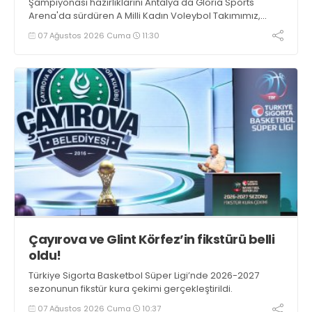
Şampiyonası hazırlıklarını Antalya'da Gloria Sports
Arena'da sürdüren A Milli Kadın Voleybol Takımımız,
Fransa ile oynadığı hazırlık maçından 3-1 galip ayrıldı.
07 Ağustos 2026 Cuma
11:30
Çayırova ve Glint Körfez’in fikstürü belli
oldu!
Türkiye Sigorta Basketbol Süper Ligi’nde 2026-2027
sezonunun fikstür kura çekimi gerçekleştirildi.
07 Ağustos 2026 Cuma
10:37