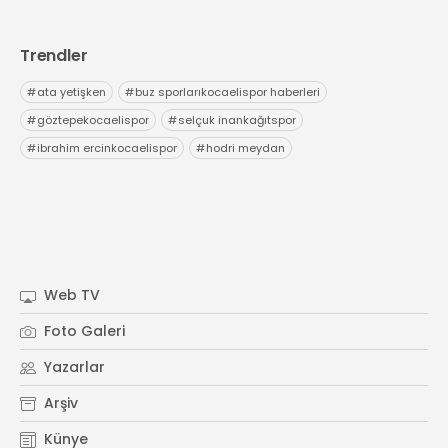
Trendler
#
ata yetişken
#
buz sporlarıkocaelispor haberleri
#
göztepekocaelispor
#
selçuk inankağıtspor
#
ibrahim ercinkocaelispor
#
hodri meydan
Web TV
Foto Galeri
Yazarlar
Arşiv
Künye