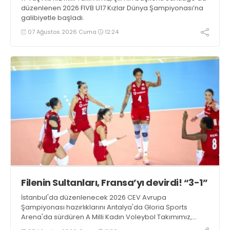
düzenlenen 2026 FIVB U17 Kızlar Dünya Şampiyonası’na
galibiyetle başladı.
07 Ağustos 2026 Cuma
12:24
Filenin Sultanları, Fransa’yı devirdi! “3-1”
İstanbul'da düzenlenecek 2026 CEV Avrupa
Şampiyonası hazırlıklarını Antalya'da Gloria Sports
Arena'da sürdüren A Milli Kadın Voleybol Takımımız,
Fransa ile oynadığı hazırlık maçından 3-1 galip ayrıldı.