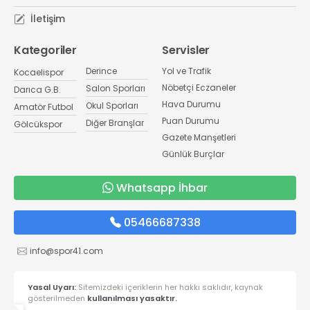
İletişim
Kategoriler
Servisler
Derince
Yol ve Trafik
Kocaelispor
Nöbetçi Eczaneler
Salon Sporları
Darıca G.B.
Hava Durumu
Okul Sporları
Amatör Futbol
Puan Durumu
Diğer Branşlar
Gölcükspor
Gazete Manşetleri
Günlük Burçlar
Whatsapp İhbar
05466687338
info@spor41.com
Yasal Uyarı:
Sitemizdeki içeriklerin her hakkı saklıdır, kaynak
gösterilmeden
kullanılması yasaktır.