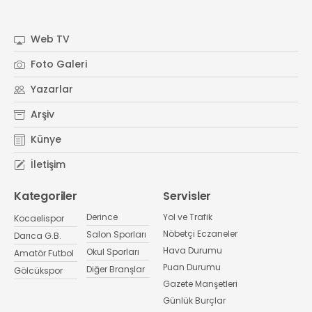
Web TV
Foto Galeri
Yazarlar
Arşiv
Künye
İletişim
Kategoriler
Servisler
Derince
Yol ve Trafik
Kocaelispor
Nöbetçi Eczaneler
Salon Sporları
Darıca G.B.
Hava Durumu
Okul Sporları
Amatör Futbol
Puan Durumu
Diğer Branşlar
Gölcükspor
Gazete Manşetleri
Günlük Burçlar