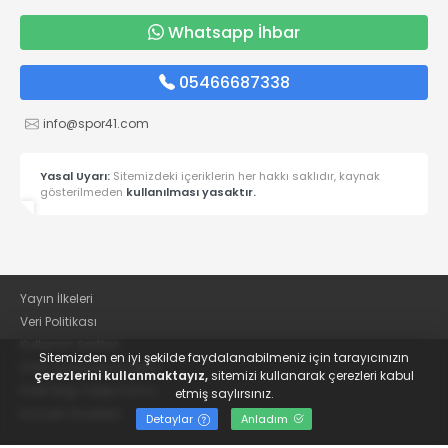
Whatsapp İhbar
05466687338
info@spor41.com
Yasal Uyarı:
Sitemizdeki içeriklerin her hakkı saklıdır, kaynak
gösterilmeden
kullanılması yasaktır.
Yayın İlkeleri
Veri Politikası
Kullanım Şartları
Sitemizden en iyi şekilde faydalanabilmeniz için tarayıcınızın
KVKK Aydınlatma Metni
çerezlerini kullanmaktayız,
sitemizi kullanarak çerezleri kabul
KVKK Bilgi Talep Formu
etmiş saylırsınız.
Kocaeli Gazetesi
Detaylar
Anladım