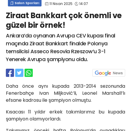
Salon Sporları
11 Nisan 2025
14:07
info@spor41.com
Ziraat Bankkart çok önemli ve
güzel bir örnek!
Ankara’da oynanan Avrupa CEV kupası final
maçında Ziraat Bankkart finalde Polonya
temsilcisi Asseco Resovia Rzeszow’u 3-1
Yenerek Avrupa şampiyonu oldu.
Daha önce aynı kupada 2013-2014 sezonunda
Fenerbahçe Ivan Miljković’li, Leonel Marshall’lı
efsane kadrosu ile şampiyon olmuştu.
Kısacası 11 yıldır erkek takımlarımız bu kupada
şampiyon olamıyorlardı.
Takımımız önceki hafta Polonya’da oynadıkları