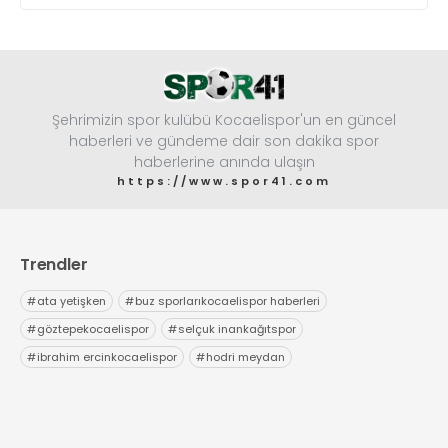
Şehrimizin spor kulübü Kocaelispor'un en güncel
haberleri ve gündeme dair son dakika spor
haberlerine anında ulaşın
https://www.spor41.com
Trendler
#
ata yetişken
#
buz sporlarıkocaelispor haberleri
#
göztepekocaelispor
#
selçuk inankağıtspor
#
ibrahim ercinkocaelispor
#
hodri meydan