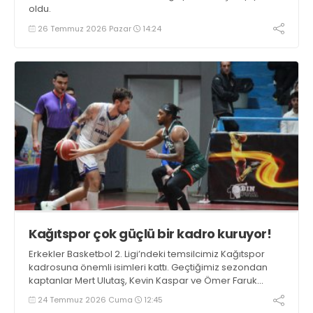
oldu.
26 Temmuz 2026 Pazar
14:24
Kağıtspor çok güçlü bir kadro kuruyor!
Erkekler Basketbol 2. Ligi’ndeki temsilcimiz Kağıtspor
kadrosuna önemli isimleri kattı. Geçtiğimiz sezondan
kaptanlar Mert Ulutaş, Kevin Kaspar ve Ömer Faruk
Ermat ile yola devam edildi. Takıma 3 oyuncu daha
24 Temmuz 2026 Cuma
12:45
eklenecek.