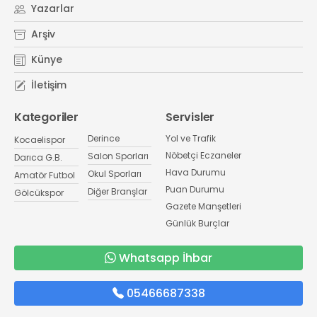
Yazarlar
Arşiv
Künye
İletişim
Kategoriler
Servisler
Derince
Yol ve Trafik
Kocaelispor
Nöbetçi Eczaneler
Salon Sporları
Darıca G.B.
Hava Durumu
Okul Sporları
Amatör Futbol
Puan Durumu
Diğer Branşlar
Gölcükspor
Gazete Manşetleri
Günlük Burçlar
Whatsapp İhbar
05466687338