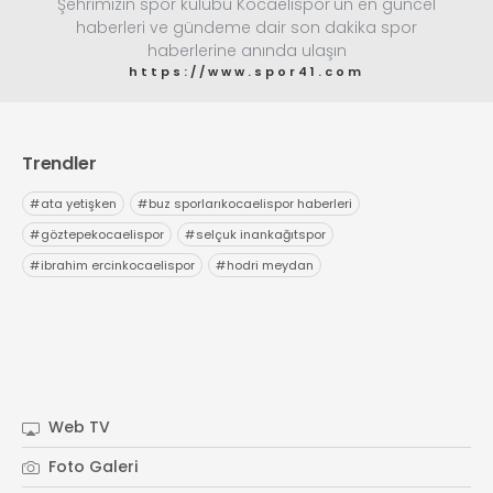
Şehrimizin spor kulübü Kocaelispor'un en güncel
info@spor41.com
haberleri ve gündeme dair son dakika spor
haberlerine anında ulaşın
https://www.spor41.com
Trendler
#
ata yetişken
#
buz sporlarıkocaelispor haberleri
#
göztepekocaelispor
#
selçuk inankağıtspor
#
ibrahim ercinkocaelispor
#
hodri meydan
Web TV
Foto Galeri