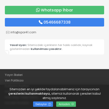
Whatsapp İhbar
05466687338
info@spor41.com
Yasal Uyarı:
Sitemizdeki içeriklerin her hakkı saklıdır, kaynak
gösterilmeden
kullanılması yasaktır.
Yayın İlkeleri
Veri Politikası
Kullanım Şartları
Sitemizden en iyi şekilde faydalanabilmeniz için tarayıcınızın
KVKK Aydınlatma Metni
çerezlerini kullanmaktayız,
sitemizi kullanarak çerezleri kabul
KVKK Bilgi Talep Formu
etmiş saylırsınız.
Kocaeli Gazetesi
Detaylar
Anladım