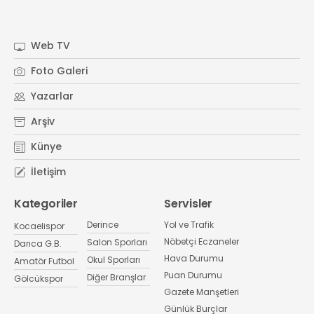
Web TV
Foto Galeri
Yazarlar
Arşiv
Künye
İletişim
Kategoriler
Servisler
Derince
Yol ve Trafik
Kocaelispor
Nöbetçi Eczaneler
Salon Sporları
Darıca G.B.
Hava Durumu
Okul Sporları
Amatör Futbol
Puan Durumu
Diğer Branşlar
Gölcükspor
Gazete Manşetleri
Günlük Burçlar