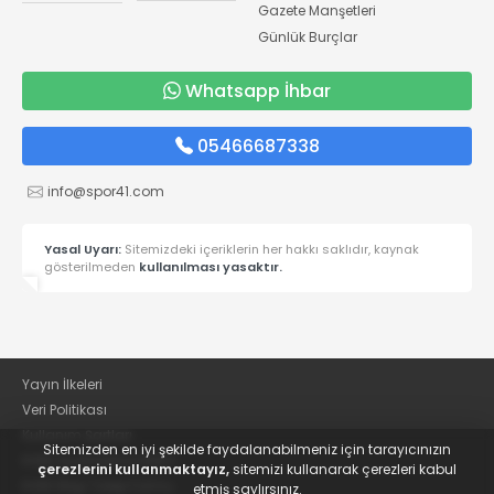
Gazete Manşetleri
Günlük Burçlar
Whatsapp İhbar
05466687338
info@spor41.com
Yasal Uyarı:
Sitemizdeki içeriklerin her hakkı saklıdır, kaynak
gösterilmeden
kullanılması yasaktır.
Yayın İlkeleri
Veri Politikası
Kullanım Şartları
Sitemizden en iyi şekilde faydalanabilmeniz için tarayıcınızın
KVKK Aydınlatma Metni
çerezlerini kullanmaktayız,
sitemizi kullanarak çerezleri kabul
KVKK Bilgi Talep Formu
etmiş saylırsınız.