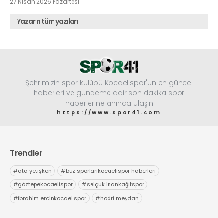
27 Nisan 2026 Pazartesi
Yazarın tüm yazıları
Şehrimizin spor kulübü Kocaelispor'un en güncel
haberleri ve gündeme dair son dakika spor
haberlerine anında ulaşın
https://www.spor41.com
Trendler
#
ata yetişken
#
buz sporlarıkocaelispor haberleri
#
göztepekocaelispor
#
selçuk inankağıtspor
#
ibrahim ercinkocaelispor
#
hodri meydan