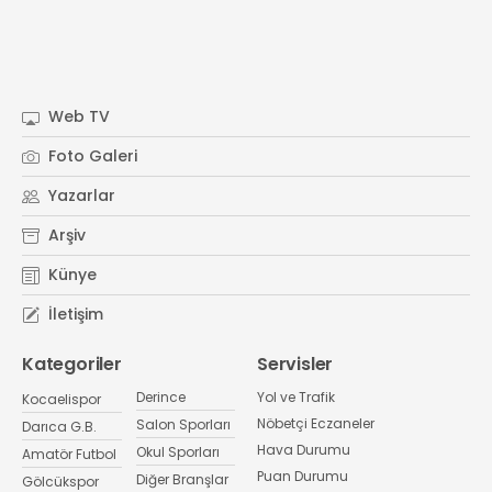
Web TV
Foto Galeri
Yazarlar
Arşiv
Künye
İletişim
Kategoriler
Servisler
Derince
Yol ve Trafik
Kocaelispor
Nöbetçi Eczaneler
Salon Sporları
Darıca G.B.
Hava Durumu
Okul Sporları
Amatör Futbol
Puan Durumu
Diğer Branşlar
Gölcükspor