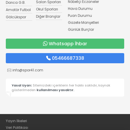
Nöbetçi Eczaneler
Salon Sporları
Darıca G.B.
Hava Durumu
Okul Sporları
Amatör Futbol
Puan Durumu
Diğer Branşlar
Gölcükspor
Gazete Manşetleri
Günlük Burçlar
Whatsapp İhbar
05466687338
info@spor41.com
Yasal Uyarı:
Sitemizdeki içeriklerin her hakkı saklıdır, kaynak
gösterilmeden
kullanılması yasaktır.
Yayın İlkeleri
Veri Politikası