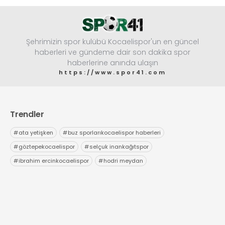
Şehrimizin spor kulübü Kocaelispor'un en güncel
haberleri ve gündeme dair son dakika spor
haberlerine anında ulaşın
https://www.spor41.com
Trendler
#
ata yetişken
#
buz sporlarıkocaelispor haberleri
#
göztepekocaelispor
#
selçuk inankağıtspor
#
ibrahim ercinkocaelispor
#
hodri meydan