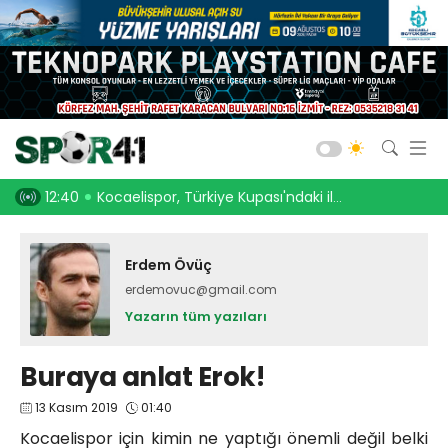
Kocaelispor
Amatör Futbol
Gölcük
12:40
Kocaelispor, Türkiye Kupası'ndaki ilk maçını hangi turda oynayacak?
12:18
Rivas sağ
Bld. Derince
Darıca GB.
Erdem Övüç
erdemovuc@gmail.com
Salon Sporları
Yazarın tüm yazıları
Okul Sporları
Buraya anlat Erok!
13 Kasım 2019
01:40
Web TV
Galeri
Yazarlar
Kocaelispor için kimin ne yaptığı önemli değil belki