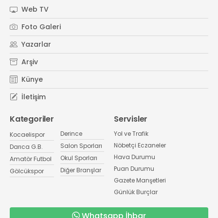
Web TV
Foto Galeri
Yazarlar
Arşiv
Künye
İletişim
Kategoriler
Servisler
Derince
Yol ve Trafik
Kocaelispor
Nöbetçi Eczaneler
Salon Sporları
Darıca G.B.
Hava Durumu
Okul Sporları
Amatör Futbol
Puan Durumu
Diğer Branşlar
Gölcükspor
Gazete Manşetleri
Günlük Burçlar
Whatsapp İhbar