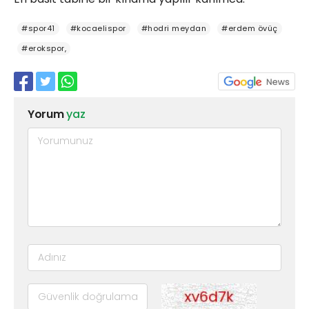
#spor41
#kocaelispor
#hodri meydan
#erdem övüç
#erokspor,
Yorum
yaz