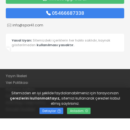
05466687338
info@spor41.com
Yasal Uyarı:
Sitemizdeki içeriklerin her hakkı saklıdır, kaynak
gösterilmeden
kullanılması yasaktır.
Yayın İlkeleri
Veri Politikası
Kullanım Şartları
Sitemizden en iyi şekilde faydalanabilmeniz için tarayıcınızın
KVKK Aydınlatma Metni
çerezlerini kullanmaktayız,
sitemizi kullanarak çerezleri kabul
KVKK Bilgi Talep Formu
etmiş saylırsınız.
Kocaeli Gazetesi
Detaylar
Anladım
© 2022
Güncel Kocaelispor Haberleri ve Spor Haberleri | Spor41
- Tüm hakları saklıdır.