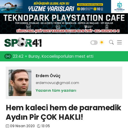
Kocaelispor
Amatör Futbol
Gölcük
23:42
Buray, Kocaelisporluları mest etti
23:30
Onurcan Piri:
Bld. Derince
Darıca GB.
Erdem Övüç
erdemovuc@gmail.com
Salon Sporları
Yazarın tüm yazıları
Okul Sporları
Hem kaleci hem de paramedik
Aydın Pir ÇOK HAKLI!
Web TV
Galeri
Yazarlar
09 Nisan 2020
13:05