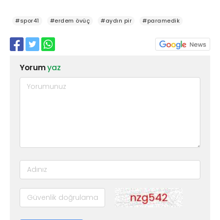
#spor41
#erdem övüç
#aydın pir
#paramedik
Yorum
yaz