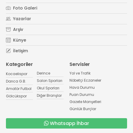
Foto Galeri
Yazarlar
Arşiv
Künye
İletişim
Kategoriler
Servisler
Derince
Yol ve Trafik
Kocaelispor
Nöbetçi Eczaneler
Salon Sporları
Darıca G.B.
Hava Durumu
Okul Sporları
Amatör Futbol
Puan Durumu
Diğer Branşlar
Gölcükspor
Gazete Manşetleri
Günlük Burçlar
Whatsapp İhbar