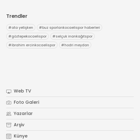
Trendler
#
ata yetişken
#
buz sporlarıkocaelispor haberleri
#
göztepekocaelispor
#
selçuk inankağıtspor
#
ibrahim ercinkocaelispor
#
hodri meydan
Web TV
Foto Galeri
Yazarlar
Arşiv
Künye