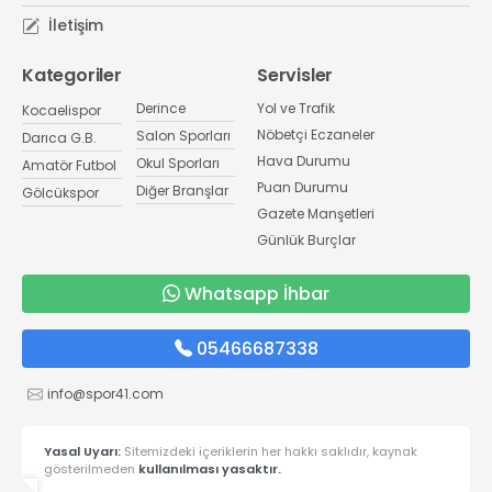
İletişim
Kategoriler
Servisler
Derince
Yol ve Trafik
Kocaelispor
Nöbetçi Eczaneler
Salon Sporları
Darıca G.B.
Hava Durumu
Okul Sporları
Amatör Futbol
Puan Durumu
Diğer Branşlar
Gölcükspor
Gazete Manşetleri
Günlük Burçlar
Whatsapp İhbar
05466687338
info@spor41.com
Yasal Uyarı:
Sitemizdeki içeriklerin her hakkı saklıdır, kaynak
gösterilmeden
kullanılması yasaktır.