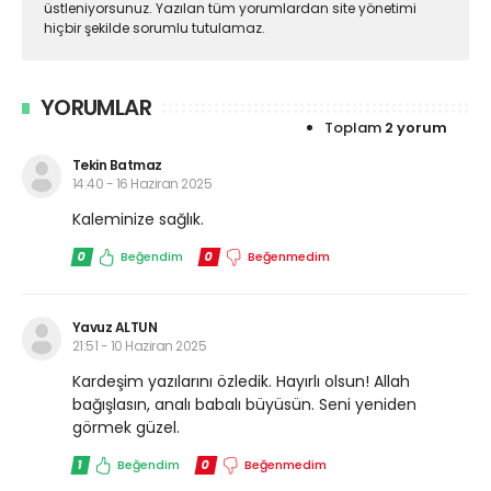
üstleniyorsunuz. Yazılan tüm yorumlardan site yönetimi
hiçbir şekilde sorumlu tutulamaz.
YORUMLAR
Toplam
2 yorum
Tekin Batmaz
14:40 - 16 Haziran 2025
Kaleminize sağlık.
0
Beğendim
0
Beğenmedim
Yavuz ALTUN
21:51 - 10 Haziran 2025
Kardeşim yazılarını özledik. Hayırlı olsun! Allah
bağışlasın, analı babalı büyüsün. Seni yeniden
görmek güzel.
1
Beğendim
0
Beğenmedim